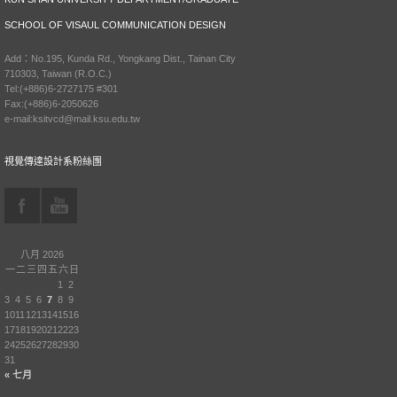
SCHOOL OF VISAUL COMMUNICATION DESIGN
Add：No.195, Kunda Rd., Yongkang Dist., Tainan City
710303, Taiwan (R.O.C.)
Tel:(+886)6-2727175 #301
Fax:(+886)6-2050626
e-mail:ksitvcd@mail.ksu.edu.tw
視覺傳達設計系粉絲團
八月 2026
一
二
三
四
五
六
日
1
2
3
4
5
6
7
8
9
10
11
12
13
14
15
16
17
18
19
20
21
22
23
24
25
26
27
28
29
30
31
« 七月