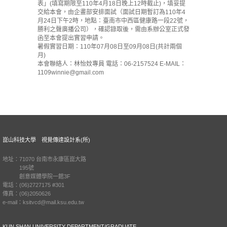
表」(填寫期限至110年4月18日晚上12時截止)，填妥提
交給本會，由企畫部安排面試（面試日期暫訂為110年4
月24日下午2時，地點：臺南市中西區健康路一段22號，
勝利之聲廣播公司），確認錄取後，需由系辦公室正式發
函至本會提出實習申請。
暑假實習日期：110年07月08日至09月08日(共計兩個
月)
本會聯絡人：林怡妏專員 電話：06-2157524 E-MAIL：
1109winnie@gmail.com
崑山科技大學 視覺傳達設計系(所)
地址：71070 台南市永康區崑大路
195號
創意媒體學院一館3F
電話：(06)2727175 #301
傳真：(06)2050626
e-mail：ksitvcd@mail.ksu.edu.tw
KUN SHAN UNIVERSITY DEPARTMENT/GRADUATE