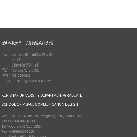
崑山科技大學 視覺傳達設計系(所)
地址：71070 台南市永康區崑大路
195號
創意媒體學院一館3F
電話：(06)2727175 #301
傳真：(06)2050626
e-mail：ksitvcd@mail.ksu.edu.tw
KUN SHAN UNIVERSITY DEPARTMENT/GRADUATE
SCHOOL OF VISAUL COMMUNICATION DESIGN
Add：No.195, Kunda Rd., Yongkang Dist., Tainan City
710303, Taiwan (R.O.C.)
Tel:(+886)6-2727175 #301
Fax:(+886)6-2050626
e-mail:ksitvcd@mail.ksu.edu.tw