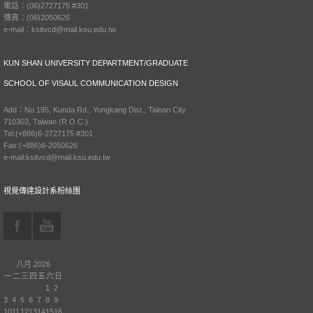
電話：(06)2727175 #301
傳真：(06)2050626
e-mail：ksitvcd@mail.ksu.edu.tw
KUN SHAN UNIVERSITY DEPARTMENT/GRADUATE
SCHOOL OF VISAUL COMMUNICATION DESIGN
Add：No.195, Kunda Rd., Yongkang Dist., Tainan City
710303, Taiwan (R.O.C.)
Tel:(+886)6-2727175 #301
Fax:(+886)6-2050626
e-mail:ksitvcd@mail.ksu.edu.tw
視覺傳達設計系粉絲團
八月 2026
一
二
三
四
五
六
日
1
2
3
4
5
6
7
8
9
10
11
12
13
14
15
16