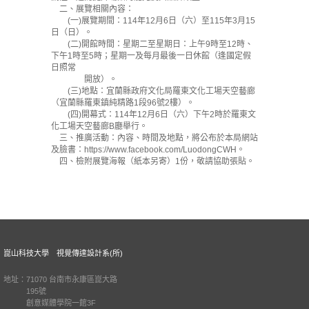
二、展覽相關內容：
(一)展覽期間：114年12月6日（六）至115年3月15
日（日）。
(二)開館時間：星期二至星期日：上午9時至12時、
下午1時至5時；星期一及每月最後一日休館（逢國定假
日照常
開放）。
(三)地點：宜蘭縣政府文化局羅東文化工場天空藝廊
（宜蘭縣羅東鎮純精路1段96號2樓）。
(四)開幕式：114年12月6日（六）下午2時於羅東文
化工場天空藝廊B廳舉行。
三、推廣活動：內容、時間及地點，將公布於本局網站
及臉書：https://www.facebook.com/LuodongCWH。
四、檢附展覽海報（紙本另寄）1份，敬請協助張貼。
崑山科技大學 視覺傳達設計系(所)
地址：71070 台南市永康區崑大路
195號
創意媒體學院一館3F