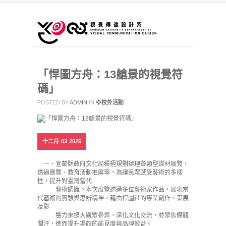
「悍圖方舟：13艙景的視覺符
碼」
POSTED BY
ADMIN
IN
❖校外活動
十二月
03
2025
一、宜蘭縣政府文化局積極規劃辦理各類型媒材展覽，
透過展覽、教育活動推廣等，為讓民眾感受藝術的多樣
性，提升對臺灣當代
藝術認識。本次展覽透過多位藝術家作品，展現當
代藝術的實驗與思辨精神，藉由悍圖社的專業創作、策展
及影
響力來擴大觀眾參與、深化文化交流，並聚焦媒體
關注，進而提升場館的能見度與品牌效益。