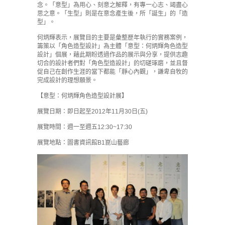
念。「意型」為用心、刻意之解釋，有專一心志、竭盡心
思之意。「生型」則是在意念產生後，所「誕生」的「造
型」。
何炳輝表示，展覽目的主要是彙整歷年執行的實務案例，
籌策以「角色造型設計」為主體「意型：何炳輝角色造型
設計」個展，藉此期盼透過作品的展示與分享，提供志趣
切合的設計者們對「角色型造設計」的切磋琢磨，並且督
促自己在創作生涯的當下都能「靜心內觀」，謙卑自牧的
完成設計的理想願景。
【意型：何炳輝角色造型設計展】
展覽日期：即日起至2012年11月30日(五)
展覽時間：週一至週五12:30~17:30
展覽地點：圖書資訊館B1崑山藝廊