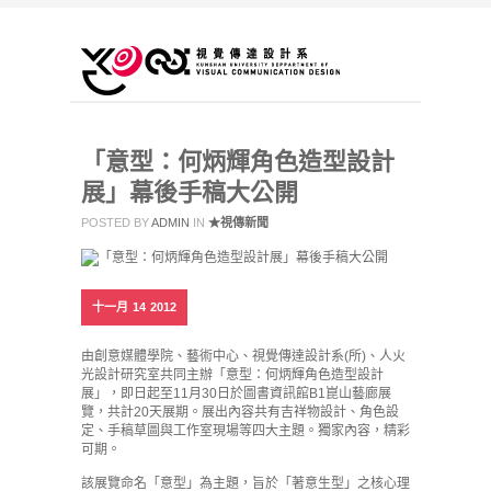
「意型：何炳輝角色造型設計
展」幕後手稿大公開
POSTED BY
ADMIN
IN
★視傳新聞
十一月
14
2012
由創意媒體學院、藝術中心、視覺傳達設計系(所)、人火
光設計研究室共同主辦「意型：何炳輝角色造型設計
展」，即日起至11月30日於圖書資訊館B1崑山藝廊展
覽，共計20天展期。展出內容共有吉祥物設計、角色設
定、手稿草圖與工作室現場等四大主題。獨家內容，精彩
可期。
該展覽命名「意型」為主題，旨於「著意生型」之核心理