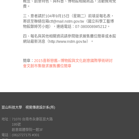
概念、創意特色、與科普、博物館相關商品，活動費用免
費。
三、意者請於104年9月15日（星期二）前填妥報名表，
寄送至聯絡信箱ctf@mail.nstm.gov.tw（國立科學工藝博
物館鄭婷芳小姐），連絡電話：07-3800089#5212。
四、報名與其他相關資訊請參閱徵求展售攤位簡章或本館
網站最新消息（http://www.nstm.gov.tw）。
簡章：
2015喜新戀舊─博物館與文化創意國際學術研討
會文創市集徵求展售攤位簡章
崑山科技大學 視覺傳達設計系(所)
地址：71070 台南市永康區崑大路
195號
創意媒體學院一館3F
電話：(06)2727175 #301