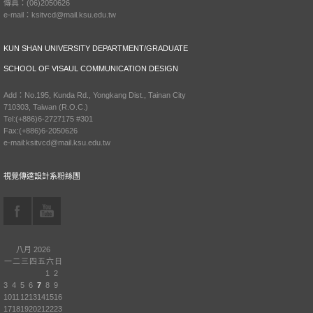
傳真：(06)2050626
e-mail：ksitvcd@mail.ksu.edu.tw
KUN SHAN UNIVERSITY DEPARTMENT/GRADUATE
SCHOOL OF VISAUL COMMUNICATION DESIGN
Add：No.195, Kunda Rd., Yongkang Dist., Tainan City
710303, Taiwan (R.O.C.)
Tel:(+886)6-2727175 #301
Fax:(+886)6-2050626
e-mail:ksitvcd@mail.ksu.edu.tw
視覺傳達設計系粉絲團
八月 2026
一
二
三
四
五
六
日
1
2
3
4
5
6
7
8
9
10
11
12
13
14
15
16
17
18
19
20
21
22
23