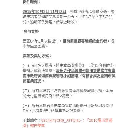
徵件時間
：
2015
年10月1
日-11月13日
，郵遞申請者以郵戳為憑，親
送申請者受理時間為星期一至五，上午8時至下午5時30
分。
逾期不予受理
，請掌握時效。
參加資格:
民國64年1月以後出生，
目前無畫廊專屬經紀合約者
，
限
中華民國國籍
。
獎項及獎助方式：
(一) 前6名入選者，將由本局安排參加一場105年國內外
舉辦之藝術博覽會。
展出之作品將羅列造冊提送當年度臺
南市政府美術館典藏審議小組審議，有機會成為臺南市美
術館典藏品。
(二) 所有入選者，均需參與臺南新藝獎展覽活動，本局
將支付借展費用新台幣2萬元。
(三) 所有入選者將由本局協助出版畫冊專輯及印製宣傳
DM，另擇期舉行頒獎典禮及記者會。
下載簡章：
0914473CR0_ATTCH1-：「2016臺南新藝
獎」徵件簡章