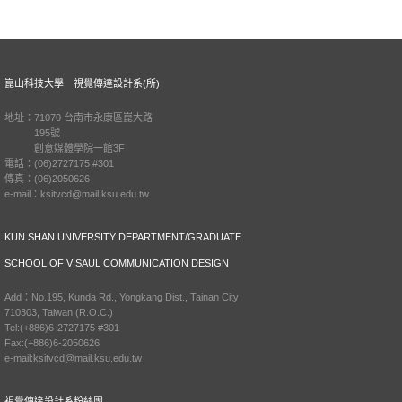
崑山科技大學 視覺傳達設計系(所)
地址：71070 台南市永康區崑大路
195號
創意媒體學院一館3F
電話：(06)2727175 #301
傳真：(06)2050626
e-mail：ksitvcd@mail.ksu.edu.tw
KUN SHAN UNIVERSITY DEPARTMENT/GRADUATE
SCHOOL OF VISAUL COMMUNICATION DESIGN
Add：No.195, Kunda Rd., Yongkang Dist., Tainan City
710303, Taiwan (R.O.C.)
Tel:(+886)6-2727175 #301
Fax:(+886)6-2050626
e-mail:ksitvcd@mail.ksu.edu.tw
視覺傳達設計系粉絲團