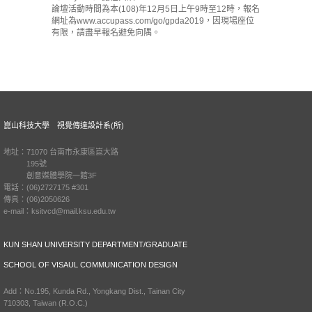
論壇活動時間為本(108)年12月5日上午9時至12時，報名
網址為www.accupass.com/go/gpda2019，因現場座位
有限，請盡早報名避免向隅。
崑山科技大學 視覺傳達設計系(所)
地址：71070 台南市永康區崑大路
195號
創意媒體學院一館3F
電話：(06)2727175 #301
傳真：(06)2050626
e-mail：ksitvcd@mail.ksu.edu.tw
KUN SHAN UNIVERSITY DEPARTMENT/GRADUATE
SCHOOL OF VISAUL COMMUNICATION DESIGN
Add：No.195, Kunda Rd., Yongkang Dist., Tainan City
710303, Taiwan (R.O.C.)