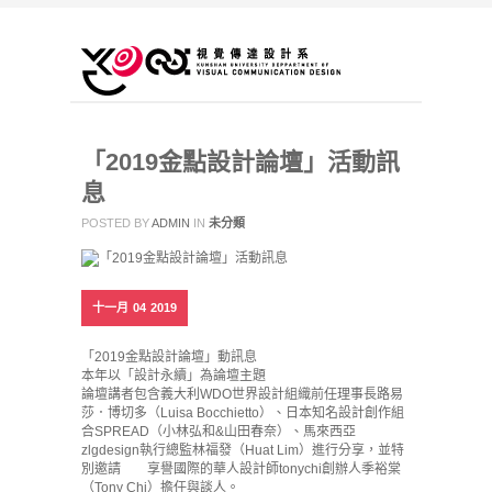
「2019金點設計論壇」活動訊
息
POSTED BY
ADMIN
IN
未分類
十一月
04
2019
「2019金點設計論壇」動訊息
本年以「設計永續」為論壇主題
論壇講者包含義大利WDO世界設計組織前任理事長路易
莎．博切多（Luisa Bocchietto）、日本知名設計創作組
合SPREAD（小林弘和&山田春奈）、馬來西亞
zlgdesign執行總監林福發（Huat Lim）進行分享，並特
別邀請 享譽國際的華人設計師tonychi創辦人季裕棠
（Tony Chi）擔任與談人。