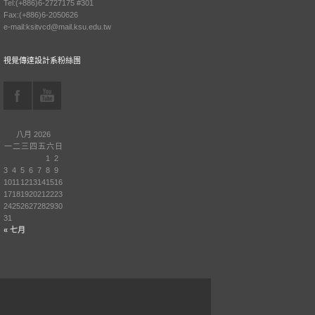
Tel:(+886)6-2727175 #301
Fax:(+886)6-2050626
e-mail:ksitvcd@mail.ksu.edu.tw
視覺傳達設計系粉絲團
八月 2026
一
二
三
四
五
六
日
1
2
3
4
5
6
7
8
9
10
11
12
13
14
15
16
17
18
19
20
21
22
23
24
25
26
27
28
29
30
31
« 七月