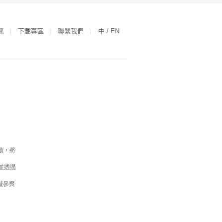
覽
下載專區
聯繫我們
中 / EN
活動，將
並透過
域參與