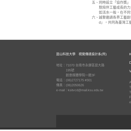
五、同時設立「協作獎」
默陪伴工藝成長的力量，
如活水一般，在不同世
六、誠摯邀請各界工藝創作者、
d」，共同為臺灣工藝的發展注入
崑山科技大學 視覺傳達設計系(所)
地址：71070 台南市永康區崑大路
195號
創意媒體學院一館3F
電話：(06)2727175 #301
A
傳真：(06)2050626
T
e-mail：ksitvcd@mail.ksu.edu.tw
T
F
e