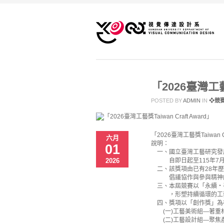
「2026臺灣工藝
POSTED BY
ADMIN
IN
❖競
「2026臺灣工藝獎Taiwan C
六月
說明：
01
一、國立臺灣工藝研究發展中心
2026
自即日起至115年7月
二、該獎項由已有28年歷
倡議協作與參與精神的「
三、本屆競賽以「永續・
，形塑持續循環的工
四、獎項以「創作獎」為
(一)工藝美術組—著重
(二)工藝設計組—聚焦