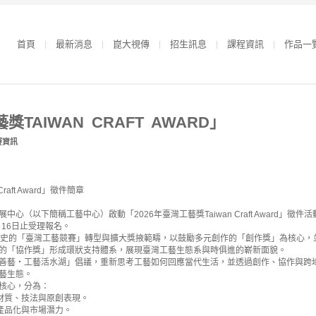
首頁
最新消息
崑大視傳
招生訊息
課程資訊
作品一
獎TAIWAN CRAFT AWARD」
賽資訊
raft Award」徵件簡章
（以下簡稱工藝中心）啟動「2026年臺灣工藝獎Taiwan Craft Award」徵件
16日止受理報名。
史的「臺灣工藝競賽」轉型與擴大獎掖範疇，以鼓勵多元創作的「創作獎」為核心，
協作獎」形成環狀支持體系，展現臺灣工藝生態系與時俱進的嶄新面貌。
善藝・工藝活水湖」倡議，重新思考工藝如何回應當代生活，並透過創作、協作與跨
藝生態。
核心，分為：
材質、技法與原創表現。
產品化與市場潛力。