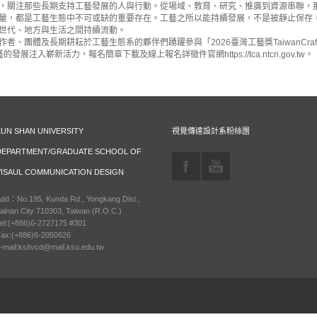
，關注那些長期支持工藝發展的人與行動。從場域、教育、研究、推廣到資源串聯，
都是工藝生態中不可或缺的重要存在。工藝之所以能持續發展，不是被靜止保存
代、地方與生活之間持續流動。
團體及長期耕耘於工藝生態系的夥伴們踴躍參與「2026臺灣工藝獎TaiwanCraftA
嶄新活力，報名簡章下載及線上報名詳徵件官網https://tca.ntcri.gov.tw。
KUN SHAN UNIVERSITY
視覺傳達設計系粉絲團
DEPARTMENT/GRADUATE SCHOOL OF
VISAUL COMMUNICATION DESIGN
dd：No.195, Kunda Rd., Yongkang Dist.,
ainan City 710303, Taiwan (R.O.C.)
el:(+886)6-2727175 #301
ax:(+886)6-2050626
-mail:ksitvcd@mail.ksu.edu.tw