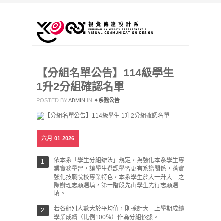
【分組名單公告】114級學生
1升2分組確認名單
POSTED BY
ADMIN
IN
✦系務公告
六月
01
2026
依本系「學生分組辦法」規定，為強化本系學生專
業實務學習，讓學生選課學習更有系譜關係，落實
強化技職院校專業特色，本系學生於大一升大二之
際辦理志願選填，第一階段先由學生先行志願選
填。
若各組別人數大於平均值，則採計大一上學期成績
學業成績（比例100％）作為分組依據。