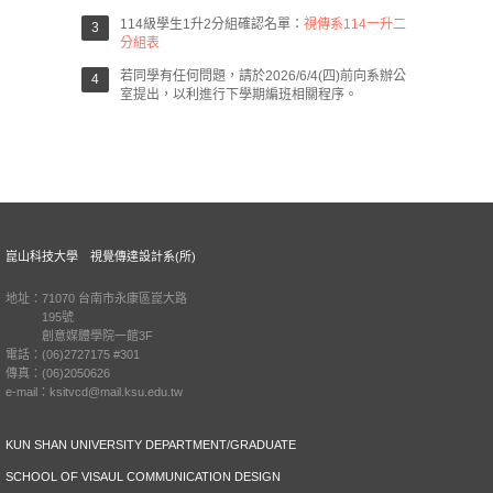
114級學生1升2分組確認名單：
視傳系114一升二
分組表
若同學有任何問題，請於2026/6/4(四)前向系辦公
室提出，以利進行下學期編班相關程序。
崑山科技大學 視覺傳達設計系(所)
地址：71070 台南市永康區崑大路
195號
創意媒體學院一館3F
電話：(06)2727175 #301
傳真：(06)2050626
e-mail：ksitvcd@mail.ksu.edu.tw
KUN SHAN UNIVERSITY DEPARTMENT/GRADUATE
SCHOOL OF VISAUL COMMUNICATION DESIGN