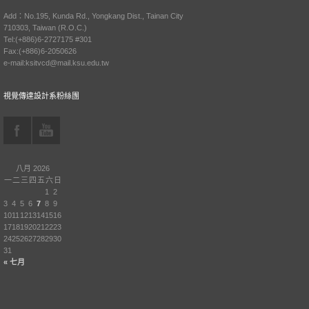
Add：No.195, Kunda Rd., Yongkang Dist., Tainan City
710303, Taiwan (R.O.C.)
Tel:(+886)6-2727175 #301
Fax:(+886)6-2050626
e-mail:ksitvcd@mail.ksu.edu.tw
視覺傳達設計系粉絲團
八月 2026
一
二
三
四
五
六
日
1
2
3
4
5
6
7
8
9
10
11
12
13
14
15
16
17
18
19
20
21
22
23
24
25
26
27
28
29
30
31
« 七月