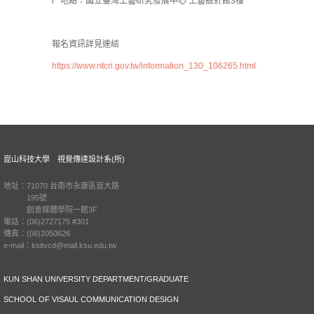
l 地點：國立臺灣工藝研究發展中心 工藝設計館3樓
報名資訊詳見連結
https://www.ntcri.gov.tw/information_130_106265.html
崑山科技大學 視覺傳達設計系(所)
地址：71070 台南市永康區崑大路
195號
創意媒體學院一館3F
電話：(06)2727175 #301
傳真：(06)2050626
e-mail：ksitvcd@mail.ksu.edu.tw
KUN SHAN UNIVERSITY DEPARTMENT/GRADUATE
SCHOOL OF VISAUL COMMUNICATION DESIGN