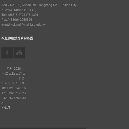
Add：No.195, Kunda Rd., Yongkang Dist., Tainan City
710303, Taiwan (R.O.C.)
Tel:(+886)6-2727175 #301
Fax:(+886)6-2050626
e-mail:ksitvcd@mail.ksu.edu.tw
視覺傳達設計系粉絲團
八月 2026
一
二
三
四
五
六
日
1
2
3
4
5
6
7
8
9
10
11
12
13
14
15
16
17
18
19
20
21
22
23
24
25
26
27
28
29
30
31
« 七月