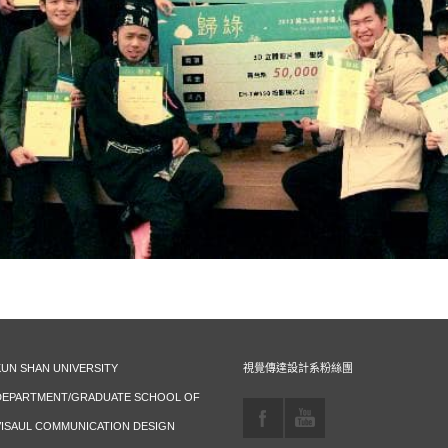
KUN SHAN UNIVERSITY
視覺傳達設計系粉絲團
DEPARTMENT/GRADUATE SCHOOL OF
VISAUL COMMUNICATION DESIGN