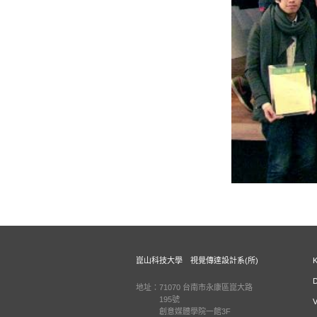
崑山科技大學 視覺傳達設計系(所)
地址：71070 台南市永康區崑大路
195號
創意媒體學院一館3F