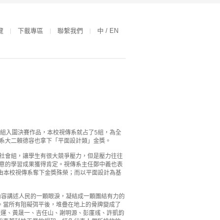
覽
下載專區
聯繫我們
中 / EN
0組入圍決賽作品，本校視傳系就占了5組，為全
該系大二賴德容也拿下「平面設計類」金獎。
與社會組，讓學生有很大競爭壓力，但是壓力往往
創意的學習成果獲得肯定。視傳系主任鄭中義也表
皆由本校視傳系奪下金獎殊榮；而以平面設計為基
，內容講述人民的一顆眼淚，凝結成一顆團結有力的
。當所有阻礙弭平後，堆疊在地上的骨牌變成了
陳重運、黃晟一、吉任山、謝明源、彭廑彧、許凱鈞