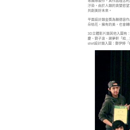
等團隊製作，其作品理念利
汙染，由於人類的貪婪慾望
共創美好未來。
平面設計類金獎為賴德容作品「
朵枯花，擁有的美，也會轉
3D立體影片類其他入圍有：吳
慶、劉子渝、謝夢軒「給＿愛麗
shirt設計類入圍：鄭伊