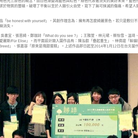
用色光三原色的概念，由白色漸變為藍色與紅色，綠色代表著流失的美好未來，藍色
求於物質的豐碩，破壞了平衡以至於人類引火自焚，寫下了無可抹滅的傷痛，希望人
be honest with yourself」，其創作理念為：擁有再怎麼綺麗景色，若只
瞬消失。
書宜、張恩綺、鄭珈詩「What do you see ?」；王雅萱、林元珺、蔡怡雪、溫
斯/Für Elise」。而平面設計類入圍作品有：陳泓叡「疊起重生」、林倩誼「躲貓貓的好地
婷「Breed」、張嘉容「原來是塊甜蛋糕」。上述作品即日起至2014年1月12日在台北