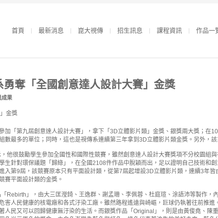
首頁
最新消息
崑大視傳
招生訊息
課程資訊
作品一
系勇奪「全國創意達人設計大賽」金獎
獎成果
參加「第九屆創意達人設計大賽」，拿下「3D立體影片類」金獎、銀獎兩大獎；在1
組數最多的單位；同時，這也是視傳系連續第三年拿到3D立體影片類金獎。另外，
示，他很鼓勵學生參加全國性和國際性競賽，雖然創意達人設計大賽獎項不分校園組
學生針對環保議題「歸綠」，在全國2108件作品中脫穎而出，足以證明自己技術和
進入第9屆，該競賽原本只有平面設計類，從第7屆起增設3D立體影片類，連續3年
競賽平面設計類的金獎。
品「Rebirth」，由大三匡瀅錡、王逸群、謝孟珊、李佩蓉、杜庭瑄、涂語沛等製作
危害人民健康的核電廠和各式汙染工廠。雖然路程遙遠與崎嶇，巨球仍執著往前推進
著人民又可以回歸健康無汙染的生活。而銀獎作品「Original」，則是由黃俊堯、