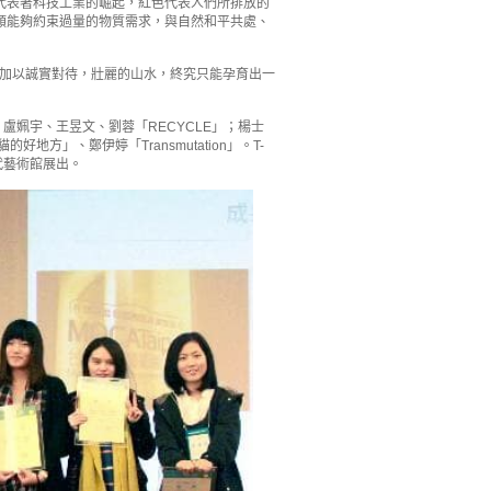
代表著科技工業的崛起，紅色代表人們所排放的
類能夠約束過量的物質需求，與自然和平共處、
是敷衍不加以誠實對待，壯麗的山水，終究只能孕育出一
琦、盧姵宇、王昱文、劉蓉「RECYCLE」；楊士
方」、鄭伊婷「Transmutation」。T-
當代藝術館展出。