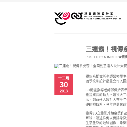
三連霸！視傳
POSTED BY
ADMIN
IN
★獲
視傳系鄧偉炘老師帶領學生
十二月
國學校和設計動畫公司入圍
30
3D動畫指導老師鄧偉炘表
2013
也是成長的動力。這次大三
示，創意達人設計大賽今年
礎的視傳系，今年也勇奪該
獲得3D立體影片類金獎作
巨球，沿途推倒以骨牌象徵
生意盎然的地球圖像，象徵