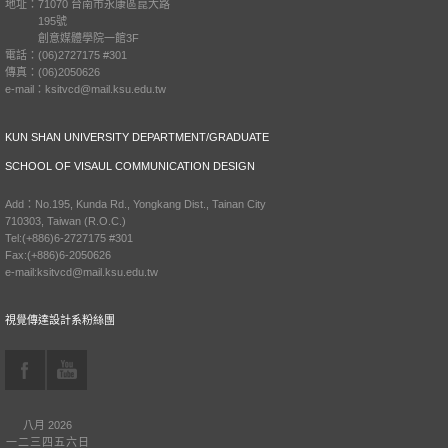
地址：71070 台南市永康區崑大路
195號
創意媒體學院一館3F
電話：(06)2727175 #301
傳真：(06)2050626
e-mail：ksitvcd@mail.ksu.edu.tw
KUN SHAN UNIVERSITY DEPARTMENT/GRADUATE
SCHOOL OF VISAUL COMMUNICATION DESIGN
Add：No.195, Kunda Rd., Yongkang Dist., Tainan City
710303, Taiwan (R.O.C.)
Tel:(+886)6-2727175 #301
Fax:(+886)6-2050626
e-mail:ksitvcd@mail.ksu.edu.tw
視覺傳達設計系粉絲團
八月 2026
一
二
三
四
五
六
日