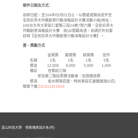
徵件日期及方式:
自即日起，至104年05月01日止，以郵遞或親自送件至
全民抗旱大作戰創意行動海報設計大賽活動小組(地址：
106台北市大安區仁愛路三段24巷7號六樓，全民抗旱大
作戰創意海報設計大賽 收)以郵戳為憑，並請於外封套
註明【全民抗旱大作戰創意行動海報設計大賽】。
壹、
獎勵方式
金賞獎
銀賞獎
銅賞獎
佳作
名額
1名
1名
1名
5名
獎金
12,000
8,000
5,000
1,000
備註
含獎狀乙幀
參加第二階段票選活動者，加值贈送獎
獎項
省水標章認證，時尚單段花灑蓮蓬頭(5式)
簡章下載:
531311411043
崑山科技大學 視覺傳達設計系(所)