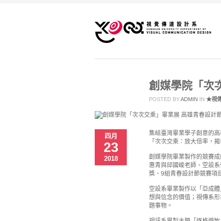
創媒學院「次
POSTED BY
ADMIN
IN
★視
集結臺灣畢業學子創意的高
四月
「次次交乘：放大倍率，揭
23
創媒學院畢業製作的競賽成
2018
惠青與邱國峻老師、空設系
獎、9組青春設計節競賽項
空設系畢業製作以「亞成體
想與信念的價值；視傳系形
題事物。