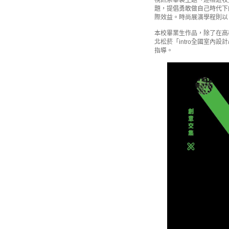
視訊系畢製主題「逐格遊牧
題，提倡勇敢做自己時代下
際效益。時尚展演學程則以
本校畢業生作品，除了在高
北松菸「intro全國室內
指導。