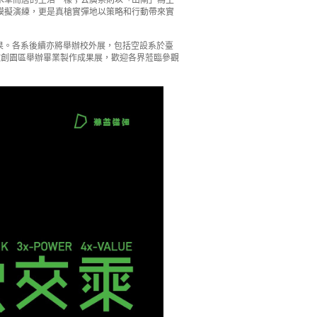
水草而居的生活一樣；公廣系則以「出閘」為主
模擬演練，更是真槍實彈地以策略和行動帶來實
成果。各系後續亦將舉辦校外展，包括空設系於臺
4文創園區舉辦畢業製作成果展，歡迎各界蒞臨參觀