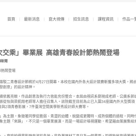
首頁
最新消息
崑大視傳
招生訊息
課程資訊
作品一
次交乘」畢業展 高雄青春設計節熱鬧登場
傳新聞
雄駁二青春設計節將於4月27日開幕，本校在國內外各大設計競賽斬獲多項大獎，將
發創意」的設計精神。
績依舊亮眼，作品創意及執行力皆能充份整合，本屆由視訊系劉現成老師、公廣系郭
張從怡與梁凱翔老師等人擔任召集人。該院截至目前為止已入圍34座國內外大型獎項
目與2項青春影展，7件臺灣空間美學新秀設計師大賽等。
」為主題，象徵著同學從脆弱、青澀的幼體，蛻變成更獨特、成熟個體的過程，同時
象主題「來躁」，不只是一個畢業展演，而是一場設計噪視運動，希望藉由策展集結