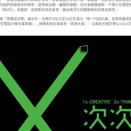
」，意喻拍攝電影時奔波於各地，背負著器材工具只為一個畫面，如遊牧民族過著逐
的我們突破既有的框架，是時候出閘、離開舒適圈、在社會嶄露頭角，不僅只在課堂
「格式化」為靈感，訴說對科技的省思，藉由格式化回歸原始的初衷及熱忱。
雄「青春設計節」展出外，也將於5月25至28日在臺北「新一代設計展」呈現亮麗
設計/空間設計聯合畢業展」；視傳系則在高雄有「放視大賞」，公廣系也將於華山191