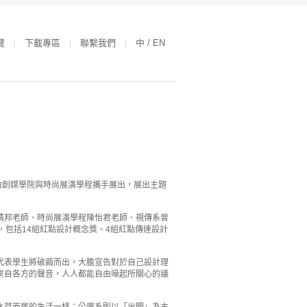
覽
下載專區
聯繫我們
中 / EN
由創媒學院與時尚展演學程攜手展出，展出主題
靖邦老師、時尚展演學程陳怡君老師、視傳系曾
，包括14組紅點設計概念獎、4組紅點傳達設計
代表學生將破繭而出，大膽宣告對於自己設計理
來自各方的聲音，人人都能自由噪起所關心的議