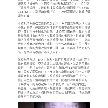
類銀獎「幾分熟」、銅獎「moi形象識別設計」、特別獎
「螺旋疾診所」；數位科技與遊戲設計類銅獎「SOUND
CODING」；影視類銀獎「遊子」及觀眾票選人氣獎「漫
漫舞」等。
本校視傳系總召曾薰儀老師表示，今年創媒學院以「大我
小我」為題，述說當代生活的新習慣不自覺得被馴化與操
控，面對科技全球化的世代，該如何利用自身小我的力量
改變代表社會的大我，立基於這樣的省思中，創媒學院帶
領四個系所進行創作。在各系獨特的主題與展出中，又能
看到四系互相融合的共通點，每件作品都呈現出學生是如
何利用小我的力量改變大我，獨一無二且具有改造力的作
品，在高雄青春設計節大放異彩。
該校視傳系以「MOI」為名，進行拆解與建構，並於其中
找尋感動共鳴；空設系述說大環境的變化，就如同月滿的
盈虧，主題『拾叁月』是月亮在農曆2至14日逐漸飽滿過
程中最趨於圓滿的日子，而展覽內容則展現對於不同空間
環境議題的多向度關注；視訊系則以台語諧音的「不知
影」為主題，道出踏著台灣土泥、聞著台灣草味長大的二
十幾歲青年的青春記事；公廣系則以「第12號實驗室」
為主題，利用品牌再造、媒體創意、自我探索、社會參與
的四大核心理念，強調學生們重回初衷的態度，傳達創造
更多不可能的意象。