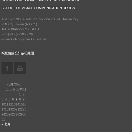
SCHOOL OF VISAUL COMMUNICATION DESIGN
Add：No.195, Kunda Rd., Yongkang Dist., Tainan City
710303, Taiwan (R.O.C.)
Tel:(+886)6-2727175 #301
Fax:(+886)6-2050626
e-mail:ksitvcd@mail.ksu.edu.tw
視覺傳達設計系粉絲團
八月 2026
一
二
三
四
五
六
日
1
2
3
4
5
6
7
8
9
10
11
12
13
14
15
16
17
18
19
20
21
22
23
24
25
26
27
28
29
30
31
« 七月