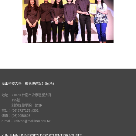
崑山科技大學 視覺傳達設計系(所)
地址：71070 台南市永康區崑大路
195號
創意媒體學院一館3F
電話：(06)2727175 #301
傳真：(06)2050626
e-mail：ksitvcd@mail.ksu.edu.tw
KUN SHAN UNIVERSITY DEPARTMENT/GRADUATE