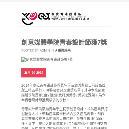
創意媒體學院青春設計節獲7獎
POSTED BY
ADMIN
IN
★獲獎成果
五月
20
2014
2014年高雄青春設計節得獎名單及頒獎典禮日前於高雄
駁二特區舉行，現場揭曉34席獲獎名單；其中本校創意
媒體學院勇奪1金2銀2銅及特別獎等7獎項之殊榮，為今
年青春設計節獲獎最多的學校。
青春設計節為激勵青年學生從事創意設計，並為產業界挖
掘優秀人才，帶動產業與學校結合投入產品創新、創作，
其參賽學校來自北中南各大專院校，參賽件數達1300
件，其中，崑科大創媒院拿下1金2銀2銅及相關特別獎的
榮耀，其中包含空間設計類金獎「樂土」；視覺傳達設計