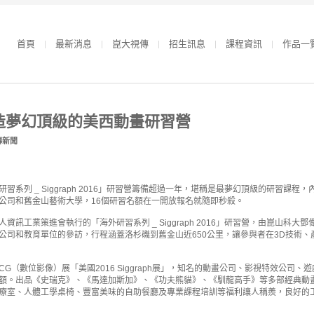
首頁
最新消息
崑大視傳
招生訊息
課程資訊
作品一
造夢幻頂級的美西動畫研習營
傳新聞
系列 _ Siggraph 2016」研習營籌備超過一年，堪稱是最夢幻頂級的研習課程，內容
公司和舊金山藝術大學，16個研習名額在一開放報名就隨即秒殺。
資訊工業策進會執行的「海外研習系列 _ Siggraph 2016」研習營，由崑山科
公司和教育單位的參訪，行程涵蓋洛杉磯到舊金山近650公里，讓參與者在3D技術
G（數位影像）展「美國2016 Siggraph展」，知名的動畫公司、影視特效公司
額。出品《史瑞克》、《馬達加斯加》、《功夫熊貓》、《馴龍高手》等多部經典動
療室、人體工學桌椅、豐富美味的自助餐廳及專業課程培訓等福利讓人稱羨，良好的