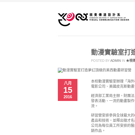
動漫實驗室打
POSTED BY
ADMIN
IN
★視
本校動漫實驗室辦理「海外研習
八月
電影公司、美國皮克斯動畫
15
經濟部工業局主辦，財團法人
2016
發表活動、一流的動畫製作
流。
研習營安排參與全球最大的C
產品和技術，並釋出徵才名
公司為每位員工所安排的醫
銷作品。