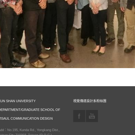
KUN SHAN UNIVERSITY
視覺傳達設計系粉絲團
DEPARTMENT/GRADUATE SCHOOL OF
VISAUL COMMUNICATION DESIGN
dd：No.195, Kunda Rd., Yongkang Dist.,