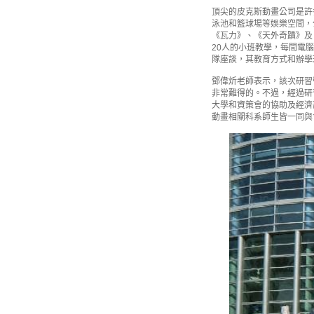
頂尖的皮克斯動畫公司是許
泳池和籃球場等娛樂空間，
《瓦力》、《天外奇蹟》及
20人的小班教學，每間電腦
隊座談，其教育方式和辦學
鄧偉炘老師表示，該次研習
非常難得的。不過，經過研
大學和資策會的協助及經濟
動畫相關科系師生皆一同與