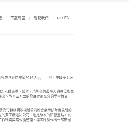
覽
下載專區
聯繫我們
中 / EN
包含參訪美國2016 Siggraph展、美國夢工廠
大鄧偉炘老師籌畫、帶隊，規劃參與最盛大的數位影像
、產業丶教育三方面的發展達到充分的學習與交
、遊戲公司和相關軟硬體公司都會展示該年度最新的
畫的夢工廠電影公司，也是該次的研習重點，該
工作環境與高效能管理，讓團隊製作出一部部暢