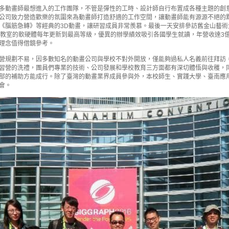
多動畫師最想進入的工作團隊，不管是彈性的工時、設計師自行布置成各種主題的創
公司致力營造歡樂的氛圍來為動畫師打造舒適的工作空間，讓動畫師能有源源不絕的
《腦筋急轉》等經典的3D動畫，讓研習成員非常羨慕。最後一天安排參訪舊金山藝
教室的軟硬體每年更新到最高等級，優異的辦學績效吸引各國學生就讀，年營收達3億美元
理念值得借鏡參考。
營規劃不易，因多數知名的動畫公司與學校不對外開放，僅能夠過私人名義前往拜訪
習營的洗禮，團員們專業的技術、公司發展和學校教育三方面都有深切體悟與收穫，
部的補助方能成行。除了臺灣的動畫業界成員參與外，本校師生、實踐大學、臺南應
會。