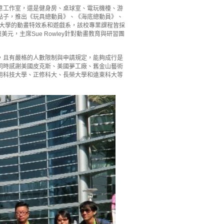
意工作室，還是健身房、桌球室、電玩機檯、游
點子，推出《玩具總動員》、《海底總動員》、
術大學的動畫特效系和遊戲系，該校專業課程皆採
，主席Sue Rowley針對動畫教育與研習團
，且有嚴格的人數限制與申請規定，能夠成行是
同時感謝美國皮克斯、美國夢工廠、舊金山藝術
用科技大學、正修科大、長榮大學和遠東科大等