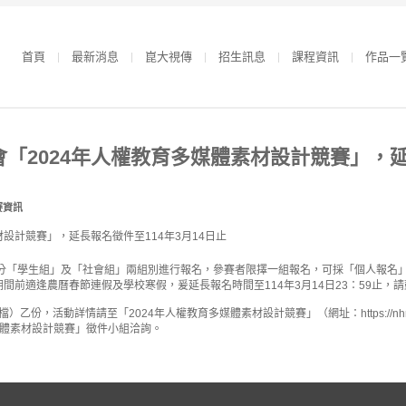
首頁
最新消息
崑大視傳
招生訊息
課程資訊
作品一
「2024年人權教育多媒體素材設計競賽」，延長
賽資訊
，分「學生組」及「社會組」兩組別進行報名，參賽者限擇一組報名，可採「個人報名
名期間前適逢農曆春節連假及學校寒假，爰延長報名時間至114年3月14日23：59止，
份，活動詳情請至「2024年人權教育多媒體素材設計競賽」（網址：https://nhrcshort
多媒體素材設計競賽」徵件小組洽詢。