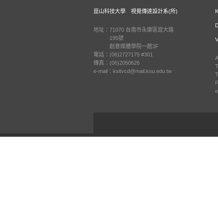
崑山科技大學 視覺傳達設計系(所)
地址：71070 台南市永康區崑大路
195號
創意媒體學院一館3F
電話：(06)2727175 #301
A
傳真：(06)2050626
T
e-mail：ksitvcd@mail.ksu.edu.tw
T
F
e