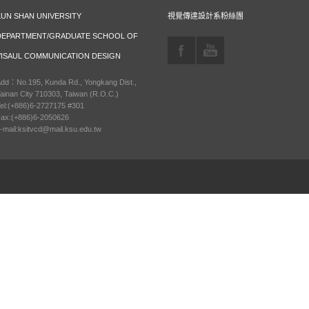
KUN SHAN UNIVERSITY
視覺傳達設計系粉絲團
DEPARTMENT/GRADUATE SCHOOL OF
VISAUL COMMUNICATION DESIGN
dd：No.195, Kunda Rd., Yongkang Dist.,
ainan City 710303, Taiwan (R.O.C.)
el:(+886)6-2727175 #301
ax:(+886)6-2050626
-mail:ksitvcd@mail.ksu.edu.tw