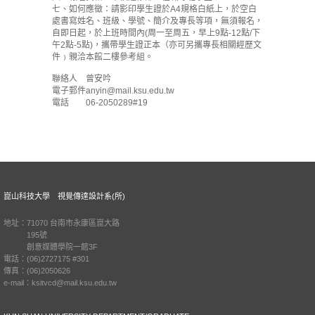
七、如何應徵：請影印學生證於A4規格白紙上，於空白
處書寫姓名、班級、學號、簡介及專長等項，無須報名，
自即日起，於上班時間內(周一至周五，早上9點-12點/下
午2點-5點)，攜帶學生證正本（亦可另攜專長相關經歷文
件﹚親洽本館二樓參考組。
聯絡人
曾安吟
電子郵件
anyin@mail.ksu.edu.tw
電話
06-2050289#19
崑山科技大學 視覺傳達設計系(所)
地址：71070 台南市永康區崑大路
195號
創意媒體學院一館3F
電話：(06)2727175 #301
傳真：(06)2050626
e-mail：ksitvcd@mail.ksu.edu.tw