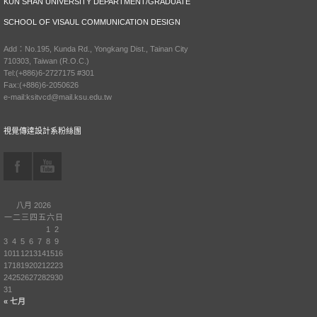
KUN SHAN UNIVERSITY DEPARTMENT/GRADUATE
SCHOOL OF VISAUL COMMUNICATION DESIGN
Add：No.195, Kunda Rd., Yongkang Dist., Tainan City
710303, Taiwan (R.O.C.)
Tel:(+886)6-2727175 #301
Fax:(+886)6-2050626
e-mail:ksitvcd@mail.ksu.edu.tw
視覺傳達設計系粉絲團
八月 2026
一
二
三
四
五
六
日
1
2
3
4
5
6
7
8
9
10
11
12
13
14
15
16
17
18
19
20
21
22
23
24
25
26
27
28
29
30
31
« 七月