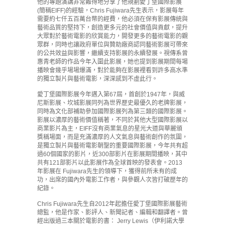
他的專題演講非常難得地分享了他規劃愛丁堡國際影展
(簡稱EIFF)的經驗，Chris Fujiwara先生表示，影展每年
需要約七仟五百萬台幣的經費，他必須在保有影展傳統與
藝術品質的堅持下，創造更多元的社會價值與貢獻，提升
大眾對於藝術電影的欣賞能力，開發更多的藝術電影的觀
眾群，同時也讓政府單位與贊助廠商認同藝術影展可帶來
的公共效益與影響，繼續支持影展的永續發展。視傳系曾
惠青老師的作品今年入圍此影展，她也提到影展期間每場
播映會幾乎場場爆滿，對於能夠在影展裡看到許多高水準
的獨立製片與藝術電影，深深感到不虛此行。
愛丁堡國際影展今年邁入第67屆，首創於1947年，與威
尼斯影展、坎城影展同列為世界歷史最優久的老牌影展，
同時為文化部補助參加國際影展列為第三類的國際影展。
影展以濃厚的藝術價值稱著，不同於其他大型國際影展以
商業影片為主，EIFF沒有商業氣息的星光大道與華麗頒
獎稱場面，而是充滿濃厚的人文氣息與藝術創作的氛圍，
是獨立製片與藝術電影朝聖的重要國際影展，今年共有超
過60個國家的影片，近300部影片在影展期間播映，其中
共有121部影片以此影展作為全球首映的發表會。2013
年影展在 Fujiwara先生的領導下，獲得前所未有的成
功，出席的國內外電影工作者，與參觀人次皆打破歷年的
紀錄。
Chris Fujiwara先生自2012年起擔任愛丁堡國際影展藝術
總監，他是作家、影評人、新聞記者、編輯和翻譯者。曾
經出版過三本關於電影的書： Jerry Lewis（伊利諾大學