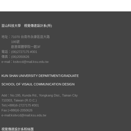
崑山科技大學 視覺傳達設計系(所)
地址：71070 台南市永康區崑大路
195號
創意媒體學院一館3F
電話：(06)2727175 #301
傳真：(06)2050626
e-mail：ksitvcd@mail.ksu.edu.tw
KUN SHAN UNIVERSITY DEPARTMENT/GRADUATE
SCHOOL OF VISAUL COMMUNICATION DESIGN
Add：No.195, Kunda Rd., Yongkang Dist., Tainan City
710303, Taiwan (R.O.C.)
Tel:(+886)6-2727175 #301
Fax:(+886)6-2050626
e-mail:ksitvcd@mail.ksu.edu.tw
視覺傳達設計系粉絲團