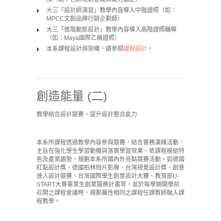
大三「設計師演習」教學內容導入中階證照（如：
MPCC文創品牌行銷企劃師）
大三「進階動態設計」教學內容導入高階證照輔導
（如：Maya國際乙級證照）
本系課程設計與架構，請參閱
課程設計
。
創造能量 (二)
教學結合設計競賽，提升設計整合能力
本系所課程透過教學內容參與競賽，結合實務演練活動，
主旨在強化學生學習動機與落實學習效果，依課程模組特
色及產業趨勢，規劃本系所國內外亮點競賽活動。如德國
紅點設計獎、德國柏林短片影展、台灣視覺設計獎、創意
達人設計競賽、台灣國際學生創意設計大賽、教育部U-
START大專畢業生創業服務計畫等，並於每學期開學前
召開之課程會議時，規劃屬性相同之課程任課教師融入課
程教學。