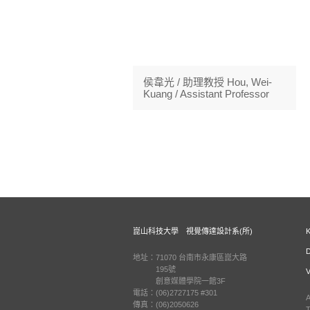
侯韋光 / 助理教授 Hou, Wei-
Kuang / Assistant Professor
崑山科技大學 視覺傳達設計系(所)
地址：71070 台南市永康區崑大路
195號
創意媒體學院一館3F
電話：(06)2727175 #301
A
傳真：(06)2050626
T