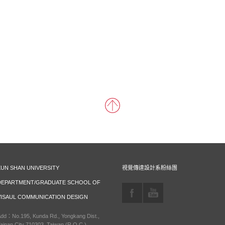
KUN SHAN UNIVERSITY
視覺傳達設計系粉絲團
DEPARTMENT/GRADUATE SCHOOL OF
VISAUL COMMUNICATION DESIGN
dd：No.195, Kunda Rd., Yongkang Dist.,
ainan City 710303, Taiwan (R.O.C.)