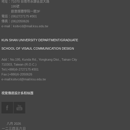
地址：71070 台南市永康區崑大路
195號
創意媒體學院一館3F
電話：(06)2727175 #301
傳真：(06)2050626
e-mail：ksitvcd@mail.ksu.edu.tw
KUN SHAN UNIVERSITY DEPARTMENT/GRADUATE
SCHOOL OF VISAUL COMMUNICATION DESIGN
Add：No.195, Kunda Rd., Yongkang Dist., Tainan City
710303, Taiwan (R.O.C.)
Tel:(+886)6-2727175 #301
Fax:(+886)6-2050626
e-mail:ksitvcd@mail.ksu.edu.tw
視覺傳達設計系粉絲團
八月 2026
一
二
三
四
五
六
日