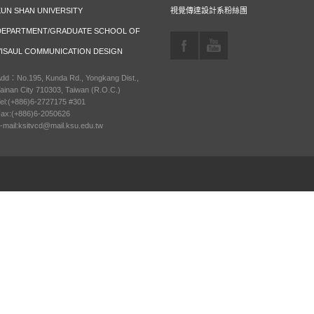
KUN SHAN UNIVERSITY
視覺傳達設計系粉絲團
DEPARTMENT/GRADUATE SCHOOL OF
VISAUL COMMUNICATION DESIGN
dd：No.195, Kunda Rd., Yongkang Dist.,
ainan City 710303, Taiwan (R.O.C.)
el:(+886)6-2727175 #301
ax:(+886)6-2050626
-mail:ksitvcd@mail.ksu.edu.tw