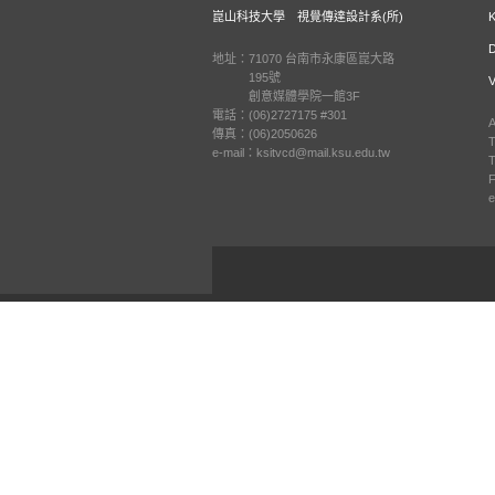
崑山科技大學 視覺傳達設計系(所)
地址：71070 台南市永康區崑大路
195號
創意媒體學院一館3F
電話：(06)2727175 #301
A
傳真：(06)2050626
T
e-mail：ksitvcd@mail.ksu.edu.tw
T
F
e