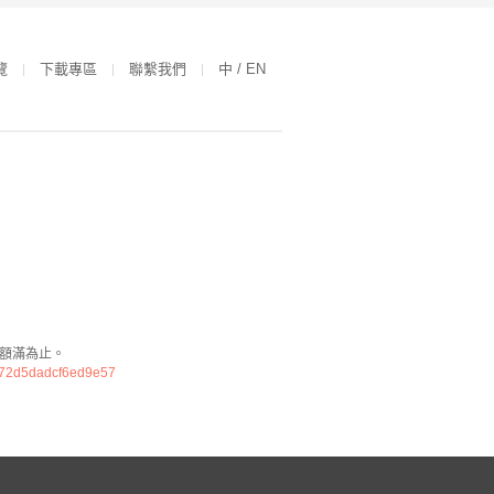
覽
下載專區
聯繫我們
中 / EN
，額滿為止。
4172d5dadcf6ed9e57