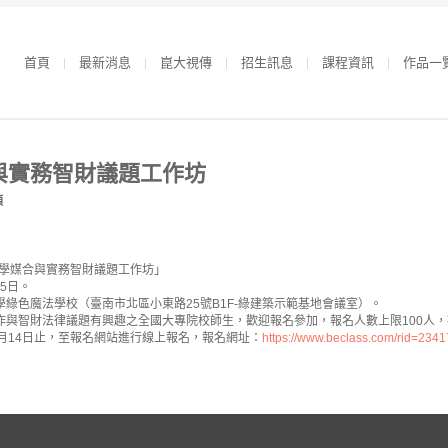
首頁
最新消息
崑大視傳
招生訊息
課程資訊
作品一
與實務智財議題工作坊
類
學媒合與實務智財議題工作坊」
15日。
學綠色魔法學校（臺南市北區小東路25號B1F-綠建築示範基地會議室）。
創作與智財法律議題有興趣之全國大專院校師生，歡迎報名參加，報名人數上限100人
1月14日止，至報名網站進行線上報名，報名網址：
https://www.beclass.com/rid=23