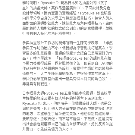
雅玲說明，Ryosuke Tei現為日本知名插畫公司《孩子
星》的插畫大師，其作品涵蓋廣告CF、平面設計及角色
設計等領域。因有豐富的實戰經驗，Ryosuke Tei也積極
向同學分享自身的求學工作經歷及插畫技巧，包含人與人
面對面的溝通對談能力、速繪能力及角色插畫技巧，讓同
學能夠將人物對談的概念結合到自己的創意插畫裡，並進
行具有個人特色的角色插畫設計。
參與插畫設計工作坊的視傳所碩一生陳同學表示：「雖然
參與工作坊的壓力不小，但我認為學習到技巧是其次，學
習最多的則是態度，嚴謹的態度才會讓自己呈現更好的作
品。」林同學說明：「Tei桑(Ryosuke Tei)的課程能在給
予壓力後獲得成長，過程雖然很辛苦，但看到自己呈現的
作品擁有個人特質的角色設計，會覺得老師給的磨練都是
值得的。」大二生陳同學則認為，在很多作業的狀況下，
學員仍必須在課堂內畫出一幅具有個人特質的角色設計，
非常具有挑戰性。
日本插畫大師Ryosuke Tei五度蒞臨本校授課，對該校學
生好學的態度及獨有個人特色的特質留下深刻印象。
Ryosuke Tei表示，他同時是一位插畫設計大師，也是公
司的經營者，因此他大方分享在創作過程中需要特別注意
的地方，希望學生了解並避開失誤，他也特別提醒同學，
要願意做、勇敢去做，而不是不能做、不敢做，趁還沒有
出社會前趕緊磨練自己的能力並修正缺點，勇於反省並提
升實力，才能成為優秀的人才。