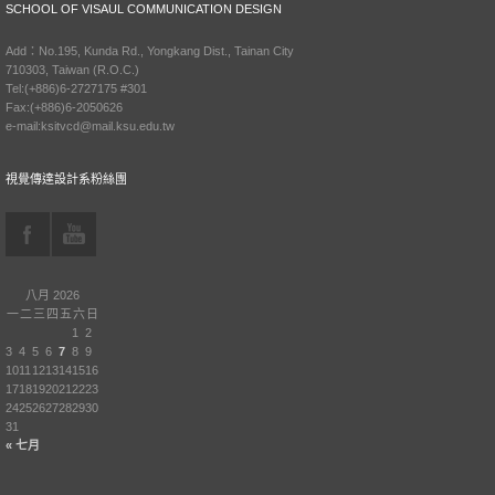
SCHOOL OF VISAUL COMMUNICATION DESIGN
Add：No.195, Kunda Rd., Yongkang Dist., Tainan City
710303, Taiwan (R.O.C.)
Tel:(+886)6-2727175 #301
Fax:(+886)6-2050626
e-mail:ksitvcd@mail.ksu.edu.tw
視覺傳達設計系粉絲團
八月 2026
一
二
三
四
五
六
日
1
2
3
4
5
6
7
8
9
10
11
12
13
14
15
16
17
18
19
20
21
22
23
24
25
26
27
28
29
30
31
« 七月