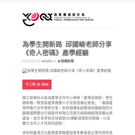
為學生開新路 邱國峻老師分享
《奇人密碼》產學經驗
POSTED BY
ADMIN
IN
★視傳新聞
十二月
25
2015
國立屏東科大區域產學合作中心舉辦「產學逗相挺，學生
開新路－教育部產業實務人才培育成果記者會」，邀請產
學界進行合作案例分享。本校視傳系副教授邱國峻偕同大
霹靂國際整合行銷股份有限公司黃文姬副總經理受邀出席
盛會，並分享參與全球首部3D偶動漫電影的經驗，以及
雙方合作人才培育的過程。
本校與臺灣文化創意產業聯盟協會多數會員企業均保持良