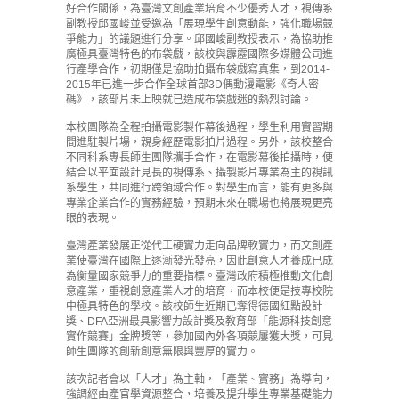
好合作關係，為臺灣文創產業培育不少優秀人才，視傳系
副教授邱國峻並受邀為「展現學生創意動能，強化職場競
爭能力」的議題進行分享。邱國峻副教授表示，為協助推
廣極具臺灣特色的布袋戲，該校與霹靂國際多媒體公司進
行產學合作，初期僅是協助拍攝布袋戲寫真集，到2014-
2015年已進一步合作全球首部3D偶動漫電影《奇人密
碼》，該部片未上映就已造成布袋戲迷的熱烈討論。
本校團隊為全程拍攝電影製作幕後過程，學生利用實習期
間進駐製片場，親身經歷電影拍片過程。另外，該校整合
不同科系專長師生團隊攜手合作，在電影幕後拍攝時，便
結合以平面設計見長的視傳系、攝製影片專業為主的視訊
系學生，共同進行跨領域合作。對學生而言，能有更多與
專業企業合作的實務經驗，預期未來在職場也將展現更亮
眼的表現。
臺灣產業發展正從代工硬實力走向品牌軟實力，而文創產
業使臺灣在國際上逐漸發光發亮，因此創意人才養成已成
為衡量國家競爭力的重要指標。臺灣政府積極推動文化創
意產業，重視創意產業人才的培育，而本校便是技專校院
中極具特色的學校。該校師生近期已奪得德國紅點設計
獎、DFA亞洲最具影響力設計獎及教育部「能源科技創意
實作競賽」金牌獎等，參加國內外各項競屢獲大獎，可見
師生團隊的創新創意無限與豐厚的實力。
該次記者會以「人才」為主軸，「產業、實務」為導向，
強調經由產官學資源整合，培養及提升學生專業基礎能力