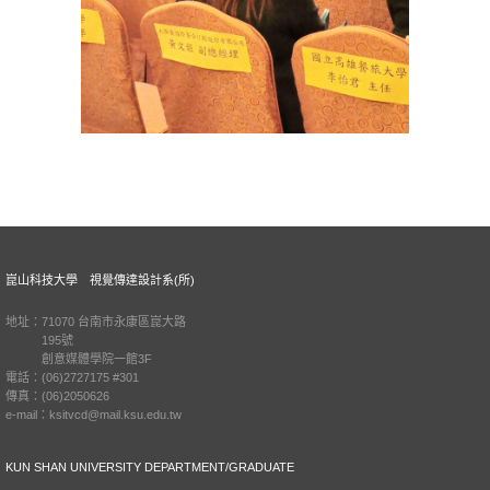
崑山科技大學 視覺傳達設計系(所)
地址：71070 台南市永康區崑大路
195號
創意媒體學院一館3F
電話：(06)2727175 #301
傳真：(06)2050626
e-mail：ksitvcd@mail.ksu.edu.tw
KUN SHAN UNIVERSITY DEPARTMENT/GRADUATE