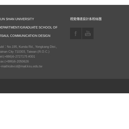
KUN SHAN UNIVERSITY
視覺傳達設計系粉絲團
DEPARTMENT/GRADUATE SCHOOL OF
VISAUL COMMUNICATION DESIGN
dd：No.195, Kunda Rd., Yongkang Dist.,
ainan City 710303, Taiwan (R.O.C.)
el:(+886)6-2727175 #301
ax:(+886)6-2050626
-mail:ksitvcd@mail.ksu.edu.tw