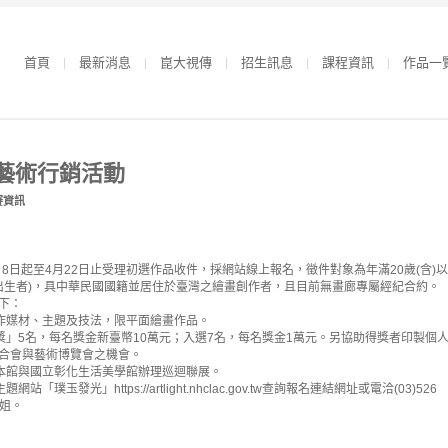
首頁
最新消息
崑大視傳
招生訊息
課程資訊
作品一
藝術行銷活動
賽資訊
8日起至4月22日止受理初選作品收件，採網站線上報名，徵件對象為年滿20歲(含)以
生者)，具中華民國國籍並居住於臺灣之繪畫創作者，且目前無畫廊專屬經紀合約。
下：
作媒材、主題及技法，限平面繪畫作品。
」5名，每名獎金新臺幣10萬元；入選7名，每名獎金1萬元。另協助得獎者印製個
與藝術博覽會之機會。
本館與國立彰化生活美學館辦理巡迴聯展。
玉發光」https://artlight.nhclac.gov.tw查詢報名連結網址或電洽(03)526
姐。