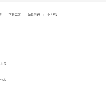
覽
下載專區
聯繫我們
中 / EN
上(民
人作品