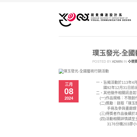
璞玉發光-全國
POSTED BY
ADMIN
IN
❖競
一、旨揭活動於113年4月
三月
國92年12月31日前出
08
二、其他徵件相關訊息如
2024
(一)作品規格：不限創
(二)獎勵：錄取「璞玉獎
手冊及參與畫廊媒合會
(三)得獎者作品後續於
(四)活動相關詳情請至主題網站「璞
3176分機203廖小