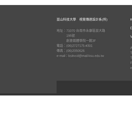
崑山科技大學 視覺傳達設計系(所)
地址：71070 台南市永康區崑大路
195號
創意媒體學院一館3F
電話：(06)2727175 #301
A
傳真：(06)2050626
T
e-mail：ksitvcd@mail.ksu.edu.tw
T
F
e