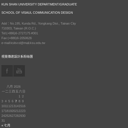
KUN SHAN UNIVERSITY DEPARTMENT/GRADUATE
SCHOOL OF VISAUL COMMUNICATION DESIGN
Add：No.195, Kunda Rd., Yongkang Dist., Tainan City
710303, Taiwan (R.O.C.)
Tel:(+886)6-2727175 #301
Fax:(+886)6-2050626
e-mail:ksitvcd@mail.ksu.edu.tw
視覺傳達設計系粉絲團
八月 2026
一
二
三
四
五
六
日
1
2
3
4
5
6
7
8
9
10
11
12
13
14
15
16
17
18
19
20
21
22
23
24
25
26
27
28
29
30
31
« 七月