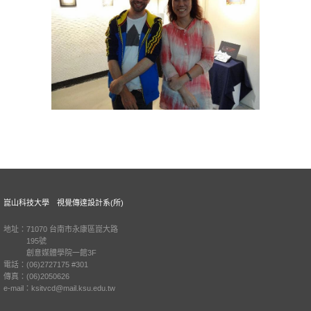
崑山科技大學 視覺傳達設計系(所)
地址：71070 台南市永康區崑大路
195號
創意媒體學院一館3F
電話：(06)2727175 #301
傳真：(06)2050626
e-mail：ksitvcd@mail.ksu.edu.tw