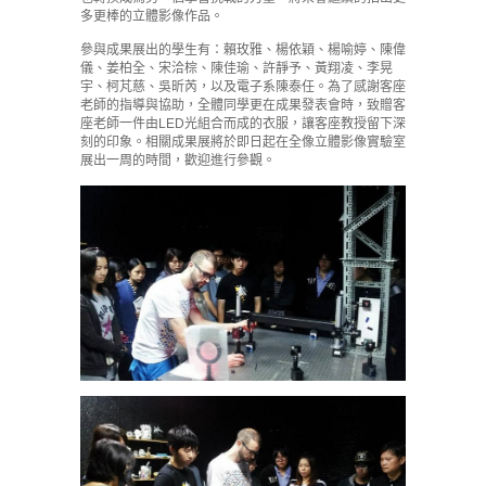
多更棒的立體影像作品。
參與成果展出的學生有：賴玫雅、楊依穎、楊喻婷、陳偉
儀、姜柏全、宋洽棕、陳佳瑜、許靜予、黃翔凌、李晃
宇、柯芃慈、吳昕芮，以及電子系陳泰任。為了感謝客座
老師的指導與協助，全體同學更在成果發表會時，致贈客
座老師一件由LED光組合而成的衣服，讓客座教授留下深
刻的印象。相關成果展將於即日起在全像立體影像實驗室
展出一周的時間，歡迎進行參觀。