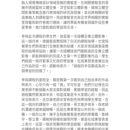
融入視覺傳達設計領域發展的實驗室，在相關實驗室的發
展中透過雷射立體全像、浮空投影立體影像、錯視立體空
間影像等概念進行跨領域的研究與發展，並且將相關研發
成果融入到課程當中。而該實驗室也與全世界相關的實驗
室與藝術創作者進行連結，讓同學能有機會與國外這些專
家學者，進行面對面的學習與交流。
參與此次課程的學生們，皆是第一次接觸全像立體影像，
這一個月來，德國客座教授除了白天的課程指導，也常陪
著學生們熬夜進行全像影像的拍攝，大家非常感謝客座教
授的指導與協助，讓第一次接觸技術門檻較高的全像立體
影像，即能夠順利的完成人生第一件立體影像作品。學生
們經過一個月緊湊又忙碌的學習後，在成果發表會展出自
己作品的這一刻，感動地表示，「過程的辛苦都成為另一
個學習的回憶了。」
參與課程的姜柏全、賴玫雅第一次看到自己拍出來的作品
時表示，心中只有一個「爽」字可形容，他們只記得吉亞
莫老師不斷鼓勵大家去面對挑戰、累積學習的經驗，因此
過程雖然緊湊與辛苦，但是成果是令大家開心的。另外，
宋洽棕表示，吉亞莫老師非常有耐性地帶領學生學習，在
這一個月的課程中，自己也發現，英文進步很多，與老師
的溝通也越來越順暢，這是在專業學習以外的另一個收
穫。一個月以來，幾乎全程跟著客座老師的廖寶鳳、詹晴
宇、蔡立葦、楊喻婷與楊依穎等同學，更是在成果發表會
上表示，這是一個非常難得的學習經驗，過程的熬夜經驗
也轉換成為另一個學習挑戰的力量，將來會繼續的拍出更