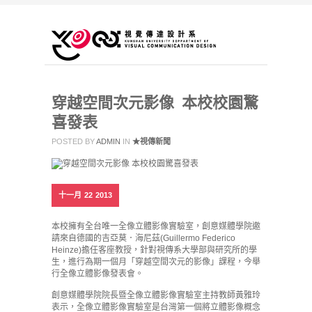
穿越空間次元影像 本校校園驚
喜發表
POSTED BY
ADMIN
IN
★視傳新聞
十一月
22
2013
本校擁有全台唯一全像立體影像實驗室，創意媒體學院邀
請來自德國的吉亞莫．海尼茲(Guillermo Federico
Heinze)擔任客座教授，針對視傳系大學部與研究所的學
生，進行為期一個月「穿越空間次元的影像」課程，今舉
行全像立體影像發表會。
創意媒體學院院長暨全像立體影像實驗室主持教師黃雅玲
表示，全像立體影像實驗室是台灣第一個將立體影像概念