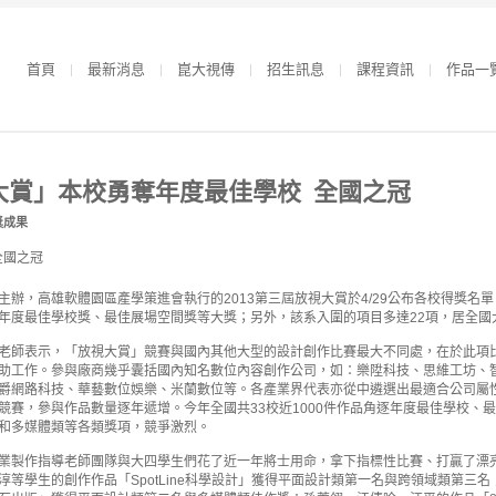
首頁
最新消息
崑大視傳
招生訊息
課程資訊
作品一
大賞」本校勇奪年度最佳學校 全國之冠
獎成果
主辦，高雄軟體園區產學策進會執行的2013第三屆放視大賞於4/29公布各校得獎名
年度最佳學校獎、最佳展場空間獎等大獎；另外，該系入圍的項目多達22項，居全國
老師表示，「放視大賞」競賽與國內其他大型的設計創作比賽最大不同處，在於此項
助工作。參與廠商幾乎囊括國內知名數位內容創作公司，如：樂陞科技、思維工坊、
爵網路科技、華藝數位娛樂、米蘭數位等。各產業界代表亦從中遴選出最適合公司屬
競賽，參與作品數量逐年遞增。今年全國共33校近1000件作品角逐年度最佳學校、
和多媒體類等各類獎項，競爭激烈。
業製作指導老師團隊與大四學生們花了近一年將士用命，拿下指標性比賽、打贏了漂
淳等學生的創作作品「SpotLine科學設計」獲得平面設計類第一名與跨領域類第三