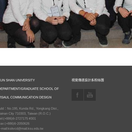
KUN SHAN UNIVERSITY
視覺傳達設計系粉絲團
DEPARTMENT/GRADUATE SCHOOL OF
VISAUL COMMUNICATION DESIGN
dd：No.195, Kunda Rd., Yongkang Dist.,
ainan City 710303, Taiwan (R.O.C.)
el:(+886)6-2727175 #301
ax:(+886)6-2050626
-mail:ksitvcd@mail.ksu.edu.tw