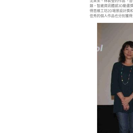
沈采柔、林裴瑩的作品「澄
類，智崴資訊體感3D動畫獎
得思維工坊2D場景設計獎
佳秀的個人作品也分別獲得