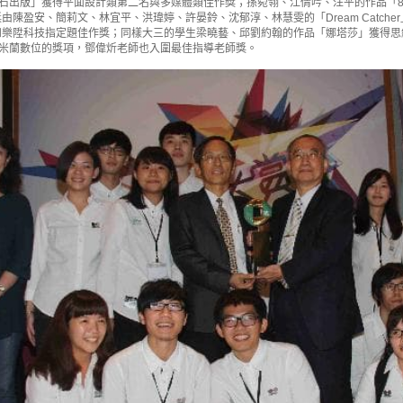
石出版」獲得平面設計類第二名與多媒體類佳作獎；孫菀翎、江倩吟、汪平的作品「80 
由陳盈安、簡莉文、林宜平、洪瑋婷、許晏鈴、沈郁淳、林慧雯的「Dream Catcher
和樂陞科技指定題佳作獎；同樣大三的學生梁曉藝、邱劉約翰的作品「娜塔莎」獲得思
米蘭數位的獎項，鄧偉炘老師也入圍最佳指導老師獎。