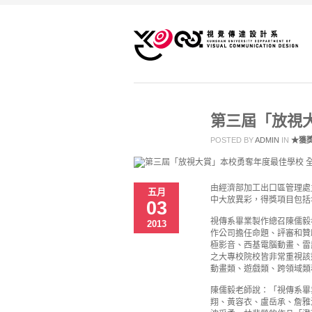
第三屆「放視
POSTED BY
ADMIN
IN
★獲
由經濟部加工出口區管理處
五月
中大放異彩，得獎項目包括
03
視傳系畢業製作總召陳儒毅
2013
作公司擔任命題、評審和贊
極影音、西基電腦動畫、雷
之大專校院校皆非常重視該
動畫類、遊戲類、跨領域類
陳儒毅老師說：「視傳系畢
翔、黃容衣、盧岳承、詹雅