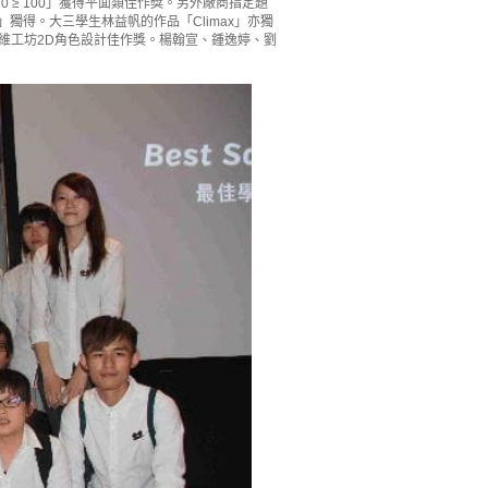
≥ 100」獲得平面類佳作獎。另外廠商指定題
」獨得。大三學生林益帆的作品「Climax」亦獨
維工坊2D角色設計佳作獎。楊翰宣、鍾逸婷、劉