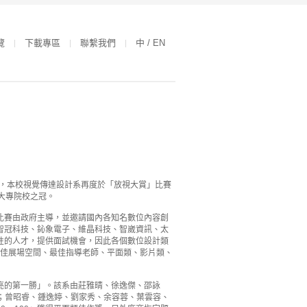
覽
下載專區
聯繫我們
中 / EN
單，本校視覺傳達設計系再度於「放視大賞」比賽
大專院校之冠。
比賽由政府主導，並邀請國內各知名數位內容創
智冠科技、鈊象電子、維晶科技、智崴資訊、太
性的人才，提供面試機會，因此各個數位設計類
最佳展場空間、最佳指導老師、平面類、影片類、
亮的第一勝」。該系由莊雅晴、徐逸傑、邵詠
名；曾昭睿、鍾逸婷、劉家秀、余容蓉、葉雲容、