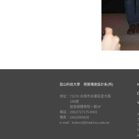
崑山科技大學 視覺傳達設計系(所)
地址：71070 台南市永康區崑大路
195號
創意媒體學院一館3F
電話：(06)2727175 #301
A
傳真：(06)2050626
T
e-mail：ksitvcd@mail.ksu.edu.tw
T
F
e