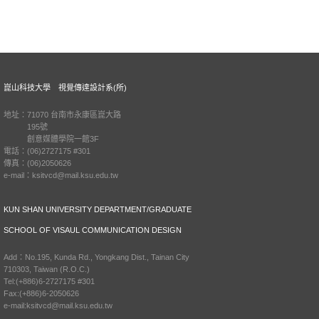
崑山科技大學 視覺傳達設計系(所)
地址：71070 台南市永康區崑大路
195號
創意媒體學院一館3F
電話：(06)2727175 #301
傳真：(06)2050626
e-mail：ksitvcd@mail.ksu.edu.tw
KUN SHAN UNIVERSITY DEPARTMENT/GRADUATE
SCHOOL OF VISAUL COMMUNICATION DESIGN
Add：No.195, Kunda Rd., Yongkang Dist., Tainan City
710303, Taiwan (R.O.C.)
Tel:(+886)6-2727175 #301
Fax:(+886)6-2050626
e-mail:ksitvcd@mail.ksu.edu.tw