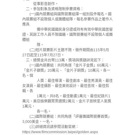
從事影音創作。
二、參加對象及資格限制參賽資格：
(一)國內競賽組與國際競賽組擇一組別投件報名。國
內競賽組不設限個人或團體組隊，報名參賽作品之著作人
應具
備中華民國國民身分證或持有有效中華民國居留
證，其餘工作人員不限國籍。國際競賽組不設限個人或團
體組
隊。
(二)短片競賽影片主題不限，徵件期間由115年5月
27日起至115年7月27日。
三、總獎金共台幣113萬，獎項與獎額詳見如下：
(一)國內競賽組：共同角逐「金片子金獎」60萬元、
「金片子銀獎」20萬元、「金片子銅獎」10萬元，各一
名。個
人獎：最佳導演、最佳劇本、最佳男演員、最佳
女演員、最佳攝影、最佳美術設計、最佳音效、最佳剪
輯，各
1萬元，共8名。最佳動畫1萬元、最佳紀錄片1
萬元、美亞娛樂觀眾票選獎2萬元、金片子放映室人氣獎
1萬元，
各一名。
(二)國際競賽組：共同角逐「評審團國際競賽首獎」
3,000美金，一名。
(三)詳細資訊請參閱活動官網：
https://www.filmcommission.taipei/golden.aspx