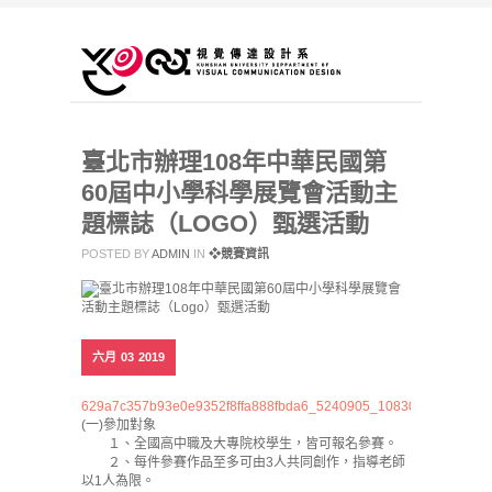
臺北市辦理108年中華民國第
60屆中小學科學展覽會活動主
題標誌（LOGO）甄選活動
POSTED BY
ADMIN
IN
❖競賽資訊
六月
03
2019
629a7c357b93e0e9352f8ffa888fbda6_5240905_1083050081_1_A
(一)參加對象
１、全國高中職及大專院校學生，皆可報名參賽。
２、每件參賽作品至多可由3人共同創作，指導老師
以1人為限。