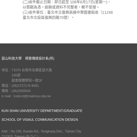
(二)收件截止日期：即日起至 108年6月17日(星期一)，
以郵戳為憑。逾期或資料不完整者，概不受理。
(三)收件單位：臺北市立復興高級中學圖書館收（11248
臺北市北投區復興四路70號）。
崑山科技大學 視覺傳達設計系(所)
地址：71070 台南市永康區崑大路
195號
創意媒體學院一館3F
電話：(06)2727175 #301
傳真：(06)2050626
e-mail：ksitvcd@mail.ksu.edu.tw
KUN SHAN UNIVERSITY DEPARTMENT/GRADUATE
SCHOOL OF VISAUL COMMUNICATION DESIGN
Add：No.195, Kunda Rd., Yongkang Dist., Tainan City
710303, Taiwan (R.O.C.)