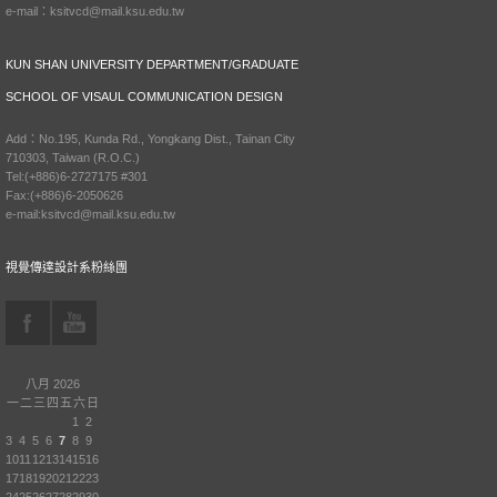
e-mail：ksitvcd@mail.ksu.edu.tw
KUN SHAN UNIVERSITY DEPARTMENT/GRADUATE
SCHOOL OF VISAUL COMMUNICATION DESIGN
Add：No.195, Kunda Rd., Yongkang Dist., Tainan City
710303, Taiwan (R.O.C.)
Tel:(+886)6-2727175 #301
Fax:(+886)6-2050626
e-mail:ksitvcd@mail.ksu.edu.tw
視覺傳達設計系粉絲團
八月 2026
一
二
三
四
五
六
日
1
2
3
4
5
6
7
8
9
10
11
12
13
14
15
16
17
18
19
20
21
22
23