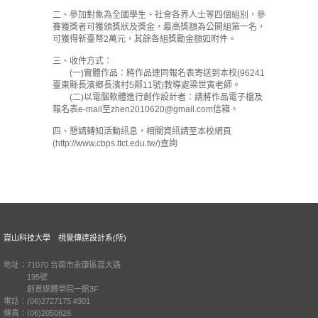
二、參加對象為全國學生、社會各界人士等四個組別，參
賽獲獎者可獲頒獎狀及獎金，最高獎額為公開組第一名，
可獲得新臺幣2萬元，其餘各組獎勵金額如附件。
三、收件方式：
(一)實體作品：將作品連同報名表寄送到本校(96241
臺東縣長濱鄉長濱村5鄰11號)教導處梁世寅老師。
(二)以電腦軟體進行創作設計者：請將作品電子檔及
報名表e-mail至zhen2010620@gmail.com信箱。
四、懇請轉知活動訊息，相關資訊請至本校網頁
(http://www.cbps.ttct.edu.tw/)查詢
崑山科技大學 視覺傳達設計系(所)
地址：71070 台南市永康區崑大路
195號
創意媒體學院一館3F
電話：(06)2727175 #301
傳真：(06)2050626