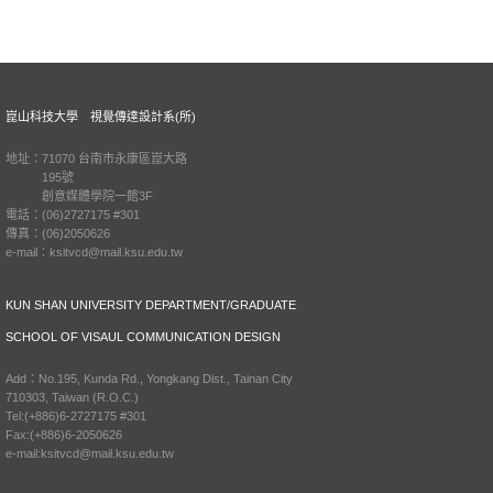
崑山科技大學 視覺傳達設計系(所)
地址：71070 台南市永康區崑大路
195號
創意媒體學院一館3F
電話：(06)2727175 #301
傳真：(06)2050626
e-mail：ksitvcd@mail.ksu.edu.tw
KUN SHAN UNIVERSITY DEPARTMENT/GRADUATE
SCHOOL OF VISAUL COMMUNICATION DESIGN
Add：No.195, Kunda Rd., Yongkang Dist., Tainan City
710303, Taiwan (R.O.C.)
Tel:(+886)6-2727175 #301
Fax:(+886)6-2050626
e-mail:ksitvcd@mail.ksu.edu.tw