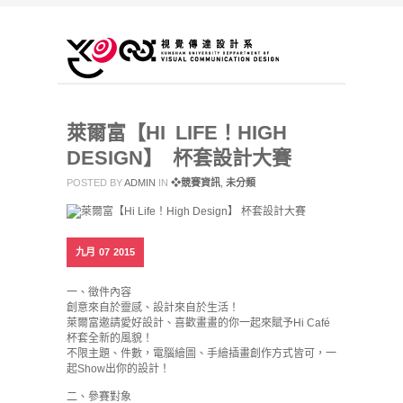
萊爾富【HI LIFE！HIGH
DESIGN】 杯套設計大賽
POSTED BY
ADMIN
IN
❖競賽資訊
,
未分類
九月
07
2015
一、徵件內容
創意來自於靈感、設計來自於生活！
萊爾富邀請愛好設計、喜歡畫畫的你一起來賦予Hi Café
杯套全新的風貌！
不限主題、件數，電腦繪圖、手繪插畫創作方式皆可，一
起Show出你的設計！
二、參賽對象