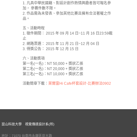
1. 凡具中華民國籍、對設計創作熱情興趣者皆可報名參
加， 參賽件數不限。
2. 作品需為未發表、參加其他比賽且擁有合法著權之作
品。
五、活動時程
1. 徵件期間： 2015 年 09 月 14 日~11 月 16 日23:59截
止
2. 網路票選： 2015 年 11 月 21 日~12 月 04 日
3. 得獎公告： 2015 年 12 月 15 日
六、活動獎項
第一名(一名)：NT 50,000 + 獎狀乙張
第二名(一名)：NT 20,000 + 獎狀乙張
第三名(一名)：NT 10,000 + 獎狀乙張
活動簡章下載：
萊爾富Hi Cafe杯套設計-比賽辦法0902
崑山科技大學 視覺傳達設計系(所)
地址：71070 台南市永康區崑大路