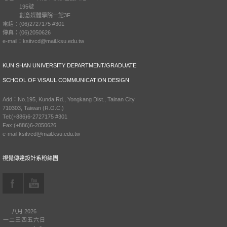
195號
創意媒體學院一館3F
電話：(06)2727175 #301
傳真：(06)2050626
e-mail：ksitvcd@mail.ksu.edu.tw
KUN SHAN UNIVERSITY DEPARTMENT/GRADUATE
SCHOOL OF VISAUL COMMUNICATION DESIGN
Add：No.195, Kunda Rd., Yongkang Dist., Tainan City
710303, Taiwan (R.O.C.)
Tel:(+886)6-2727175 #301
Fax:(+886)6-2050626
e-mail:ksitvcd@mail.ksu.edu.tw
視覺傳達設計系粉絲團
八月 2026
一
二
三
四
五
六
日