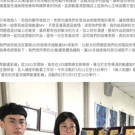
同學負責以3D動畫製作出流暢的角色動作和運鏡，並輸出成序列圖檔，賴新容同學則
讓畫面充滿無限想像和明確節奏的快感。這部動畫清楚描述上班族內心乏味孤獨又惶
只有兩個人，但我的夥伴很給力，老師也讓我們非常自由地做想做的東西，讓我慢慢
製有一組學長姐是做動畫MV，不管是畫風還是劇情，深受他們影響，我的組員剛好也
問題還是討論上的衝突，最終都有找到解決的方法，加上好好溝通，整部作品就順利
的夥伴一起完成想做的作品，還有一位在背後扶持、認同我們的指導老師，真的非常
我們很快就決定要朝2D的逐格手繪動畫MV來製作，比較大的問題是我們在校階段所
指導老師幫助下，我們用所學的3D動畫軟體為輔助，讓2D手繪逐格的部分減輕不少
際動畫影展」從2001年開始，每年在3月國際婦女節舉辦，專注於女性導演的動畫
研習、名人講座和動畫工作坊。今年活動於3月11日至15日舉行，《無人街廳》動畫影片將在
廳播出，「捷克利貝雷茨國際動畫影展」活動則訂於5月5日至10日舉行。