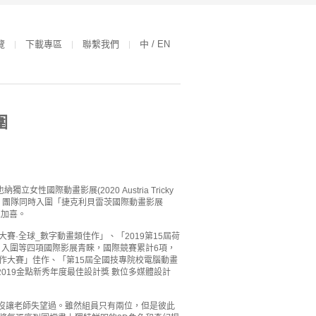
覽
下載專區
聯繫我們
中 / EN
圍
動畫影展(2020 Austria Tricky
部補助師生出國參展，團隊同時入圍「捷克利貝雷茨國際動畫影展
喜上加喜。
·全球_數字動畫類佳作」、「2019第15屆荷
」入圍等四項國際影展青睞，國際競賽累計6項，
作大賽」佳作、「第15屆全國技專院校電腦動畫
2019金點新秀年度最佳設計獎 數位多媒體設計
沒讓老師失望過。雖然組員只有兩位，但是彼此