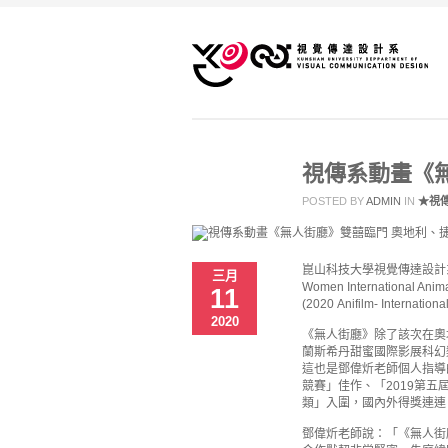
視傳系動畫《
POSTED BY
ADMIN
IN
★視
崑山科技大學視覺傳達設計系鄧
三月
Women Internationa
11
(2020 Anifilm- Inte
2020
《無人街廳》除了該次在奧地
蘭斯希丹甜蜜國際影展科幻
這也是鄧偉炘老師個人指導
競賽」佳作、「2019第五
類」入圍，國內外得獎連連
鄧偉炘老師說：「《無人街