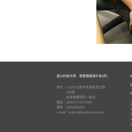
崑山科技大學 視覺傳達設計系(所)
地址：71070 台南市永康區崑大路
195號
創意媒體學院一館3F
電話：(06)2727175 #301
A
傳真：(06)2050626
T
e-mail：ksitvcd@mail.ksu.edu.tw
T
F
e