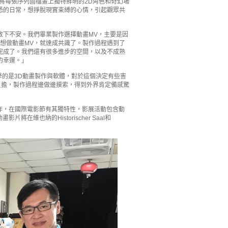
將每張序列圖檔畫上獨特鮮明的2D角色和奇幻場
恐的日常，想掙脫現實束縛的心情，引起觀眾共
放下不安。我們畢業製作選擇動畫MV，主要是因
想做動畫MV，就達成共識了。製作過程遇到了
完成了。我們還有很多進步的空間，以及不成熟
的幸運。」
學的是3D動畫製作與軟體，對於這個決定有些害
負擔，製作過程邊做邊摸索，得到外界肯定備感驚
創作，在國際電影節有其獨特性，影展活動包含動
維也納的Historischer Saal和