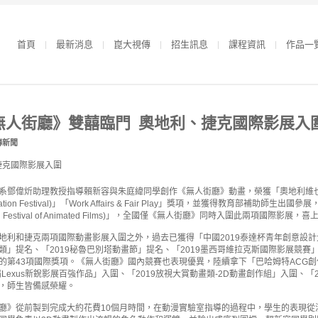
首頁
最新消息
崑大視傳
招生訊息
課程資訊
作品一
無人街廳》雙囍臨門 奧地利、捷克國際影展入
傳新聞
偉炘助理教授指導賴新容與朱庭緯同學創作《無人街廳》動畫，榮獲「奧地利維也納獨立女性國際
l Animation Festival)」「Work Affairs & Fair Play」獎項，並獲得教育
rnational Festival of Animated Films)」，全國僅《無人街廳》同時入圍此兩項國際影展，
利和捷克兩項國際動畫影展入圍之外，過去已獲得「中國2019泰達杯青年創意設計大賽
類」提名、「2019秘魯巴別塔動畫節」提名、「2019墨西哥維拉克斯國際影展競賽
的第43項國際獎項。《無人街廳》國內競賽也表現優異，陸續拿下「巴哈姆特ACG創
屆Lexus新銳影展百強作品」入圍、「2019放視大賞動畫類-2D動畫創作組」入圍、「
，師生皆備感榮耀。
廳》從前製到完成大約花費10個月時間，在動漫實驗室指導的過程中，學生的表現從