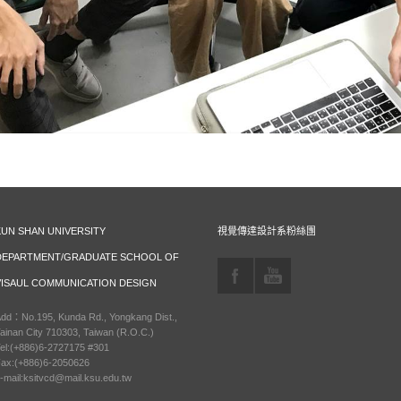
KUN SHAN UNIVERSITY
視覺傳達設計系粉絲團
DEPARTMENT/GRADUATE SCHOOL OF
VISAUL COMMUNICATION DESIGN
dd：No.195, Kunda Rd., Yongkang Dist.,
ainan City 710303, Taiwan (R.O.C.)
el:(+886)6-2727175 #301
ax:(+886)6-2050626
-mail:ksitvcd@mail.ksu.edu.tw