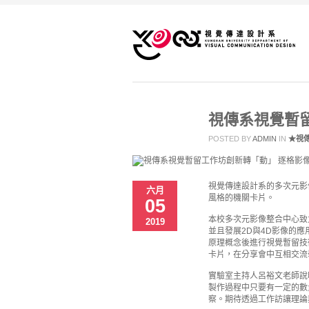
視傳系視覺暫
POSTED BY
ADMIN
IN
★視
視覺傳達設計系的多次元影像整
六月
風格的機關卡片。
05
本校多次元影像整合中心致
2019
並且發展2D與4D影像的
原理概念後進行視覺暫留技
卡片，在分享會中互相交流
實驗室主持人呂裕文老師說
製作過程中只要有一定的數
察。期待透過工作訪讓理論