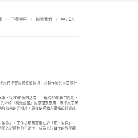
覽
下載專區
聯繫我們
中 / EN
」，帶領學員們學習視覺暫留技術，並製作屬於自己設計
限，從2D影像的基礎上，建構3D影像的應用，
首先介紹「視覺暫留」的原理及應用，讓學員了解
動態效果的光柵片，最後依照個人風格設計完成
片後像」，工作坊項目著重在於「正片後像」，
時間的延續性與可動性，成為具注目性的教學觀