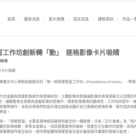
首頁
最新消息
崑大視傳
招生訊息
課程資訊
作品一
留工作坊創新轉「動」 逐格影像卡片吸睛
傳新聞
合中心舉辦為期兩天的「第一屆視覺暫留工作坊—Persistence of vision
力於虛擬與真實影像創作與發展研究，立體影像的發展讓影像的表現突破次元空間的界
應用，讓觀看者在真實與虛擬影像的發展中，探索影像運用的趣味性。工作坊研習中，
術實際操作，並結合學員們的設計理念創造出屬於自己風格的逐格影像，製作成具有
學習。
明，「視覺暫留」主要是視神經因疲勞而產生的一種錯覺，分為「正片後像」及「負
量的影格幀數，即使本身靜止，但因視覺疲勞的緣故，就產生它在動作的錯覺，因為
與實務操作相互結合，使同學能體悟視覺暫留在設計藝術創作層面的發展可能性。