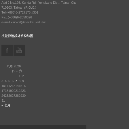
Add：No.195, Kunda Rd., Yongkang Dist., Tainan City
710303, Taiwan (R.O.C.)
Tel:(+886)6-2727175 #301
Fax:(+886)6-2050626
e-mail:ksitvcd@mail.ksu.edu.tw
視覺傳達設計系粉絲團
八月 2026
一
二
三
四
五
六
日
1
2
3
4
5
6
7
8
9
10
11
12
13
14
15
16
17
18
19
20
21
22
23
24
25
26
27
28
29
30
31
« 七月