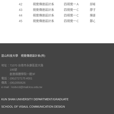
42
視覺傳達設計系
四視覺一Ａ
邱峻莛
43
視覺傳達設計系
四視覺一Ｃ
廖子芸
44
視覺傳達設計系
四視覺一Ｃ
陳建瑋
45
視覺傳達設計系
四視覺一Ｃ
鄭心雅
崑山科技大學 視覺傳達設計系(所)
地址：71070 台南市永康區崑大路
195號
創意媒體學院一館3F
電話：(06)2727175 #301
傳真：(06)2050626
e-mail：ksitvcd@mail.ksu.edu.tw
KUN SHAN UNIVERSITY DEPARTMENT/GRADUATE
SCHOOL OF VISAUL COMMUNICATION DESIGN