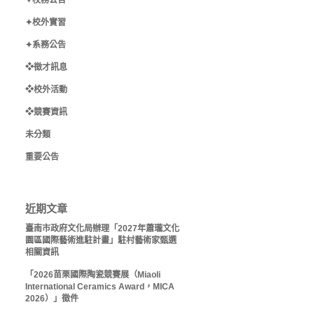
✦校務公告
✦校外實習
✦系務公告
❖徵才訊息
❖校外活動
❖競賽資訊
未分類
重要公告
近期文章
臺南市政府文化局辦理「2027年蕭瓏文化
園區國際藝術進駐計畫」駐村藝術家甄選
相關資訊
「2026苗栗國際陶瓷競賽展（Miaoli
International Ceramics Award，MICA
2026）」徵件