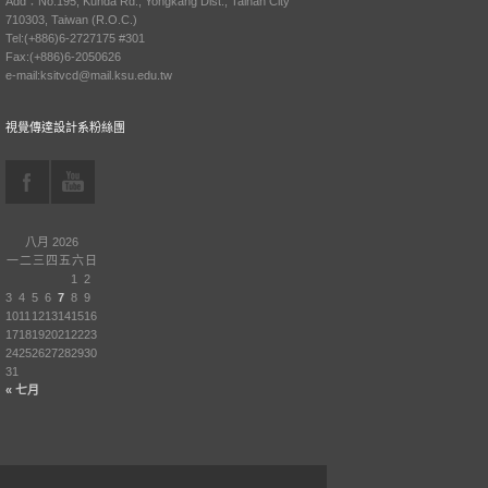
Add：No.195, Kunda Rd., Yongkang Dist., Tainan City
710303, Taiwan (R.O.C.)
Tel:(+886)6-2727175 #301
Fax:(+886)6-2050626
e-mail:ksitvcd@mail.ksu.edu.tw
視覺傳達設計系粉絲團
八月 2026
一
二
三
四
五
六
日
1
2
3
4
5
6
7
8
9
10
11
12
13
14
15
16
17
18
19
20
21
22
23
24
25
26
27
28
29
30
31
« 七月