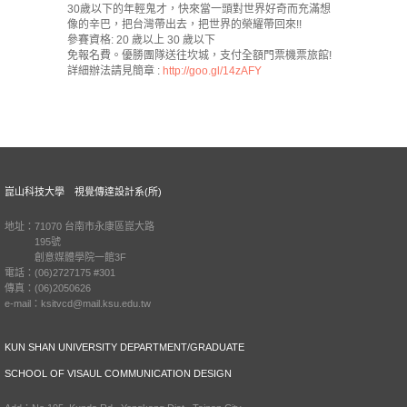
30歲以下的年輕鬼才，快來當一頭對世界好奇而充滿想
像的辛巴，把台灣帶出去，把世界的榮耀帶回來!!
參賽資格: 20 歲以上 30 歲以下
免報名費。優勝團隊送往坎城，支付全額門票機票旅館!
詳細辦法請見簡章 :
http://goo.gl/14zAFY
崑山科技大學 視覺傳達設計系(所)
地址：71070 台南市永康區崑大路
195號
創意媒體學院一館3F
電話：(06)2727175 #301
傳真：(06)2050626
e-mail：ksitvcd@mail.ksu.edu.tw
KUN SHAN UNIVERSITY DEPARTMENT/GRADUATE
SCHOOL OF VISAUL COMMUNICATION DESIGN