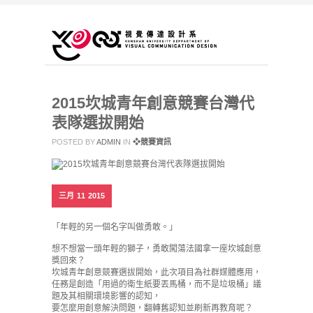
2015坎城青年創意競賽台灣代
表隊選拔開始
POSTED BY
ADMIN
IN
❖競賽資訊
三月
11
2015
「年輕的另一個名字叫做勇敢。」
想不想當一頭年輕的獅子，勇敢闖蕩法國拿一座坎城創意
獎回來？
坎城青年創意競賽選拔開始，此次項目為社群媒體應用，
任務是創造「用過的衛生紙要丟馬桶，而不是垃圾桶」議
題及其相關環境影響的認知，
要怎麼用創意解決問題，翻轉舊認知並刷新再教育呢？