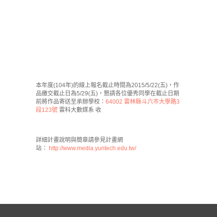
本年度(104年)的線上報名截止時間為2015/5/22(五
)，作
品繳交截止日為5/29(五)，
懇請各位優秀同學在截止日期
前將作品寄送至承辦學校：
6
4002 雲林縣斗六市大學路3
段123號
雲科大數媒系 收
詳細計畫說明與簡章請參見計畫網
站：
http://www.media.yuntech.edu.tw/