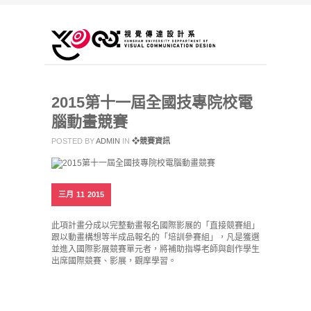
2015第十一屆全國技專院校電
腦動畫競賽
POSTED BY
ADMIN
IN
❖競賽資訊
三月
11
2015
此項計畫分成以完整動畫報名國際影展的「直接競賽組」
跟以動畫構想等半成品報名的「培訓參賽組」，
凡是獲選
並進入國際影展競賽單元者，
將補助指導老師與創作學生
出席國際競賽、影展，觀摩學習。