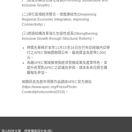
(一)促進永續及包容性成長(Promoting Sustainable and
Inclusive Growth)；
(二)深化區域經濟整合，增進連結性(Deepening
Regional Economic Integration, Improving
Connectivity)；
(三)透過結構改革強化包容性成長(Strengthening
Inclusive Growth through Structural Reform)。
得獎名單將於本年11月15至16日在巴布亞紐幾內亞舉
行之APEC領袖週期間公布，最高獎金為星幣2,000
元。
為藉APEC場域展現我經濟發展成果及產業特色，並
提升民眾對APEC之認識及參與，請本系各位師生踴
躍報名參加。
相關訊息及歷年得獎作品請詳APEC官方網站
(https://www.apec.org/Press/Photo-
Contest/photocontest2018)。
崑山科技大學 視覺傳達設計系(所)