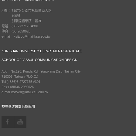
地址：71070 台南市永康區崑大路
195號
創意媒體學院一館3F
電話：(06)2727175 #301
傳真：(06)2050626
e-mail：ksitvcd@mail.ksu.edu.tw
KUN SHAN UNIVERSITY DEPARTMENT/GRADUATE
SCHOOL OF VISAUL COMMUNICATION DESIGN
Add：No.195, Kunda Rd., Yongkang Dist., Tainan City
710303, Taiwan (R.O.C.)
Tel:(+886)6-2727175 #301
Fax:(+886)6-2050626
e-mail:ksitvcd@mail.ksu.edu.tw
視覺傳達設計系粉絲團