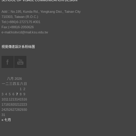
SCHOOL OF VISAUL COMMUNICATION DESIGN
Add：No.195, Kunda Rd., Yongkang Dist., Tainan City
710303, Taiwan (R.O.C.)
Tel:(+886)6-2727175 #301
Fax:(+886)6-2050626
e-mail:ksitvcd@mail.ksu.edu.tw
視覺傳達設計系粉絲團
八月 2026
一
二
三
四
五
六
日
1
2
3
4
5
6
7
8
9
10
11
12
13
14
15
16
17
18
19
20
21
22
23
24
25
26
27
28
29
30
31
« 七月