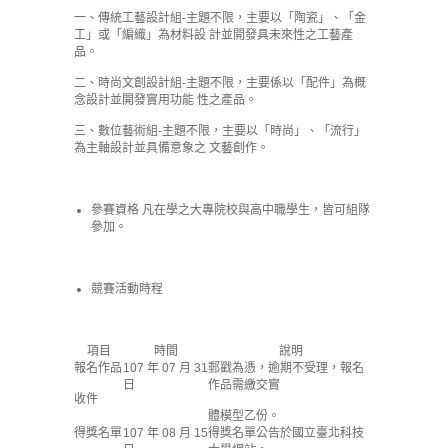
一、傳統工藝設計組-主題不限，主要以「陶瓷」、「金
工」或「編織」為材料設 計並開發具未來性之工藝產
品。
二、時尚文創設計組-主題不限，主要係以「配件」為概
念設計並開發實用功能 性之產品。
三、數位藝術組-主題不限，主要以「時尚」、「流行」
為主軸設計並具備意象之 文藝創作。
參賽資格 凡在學之大專院校與高中職學生，皆可組隊
參加。
競賽活動時程
項目
時間
說明
報名作品
107 年 07 月 31
郵戳為憑，逾期不受理，報名
日
作品需繳交實
收件
體模型乙份。
得獎名單
107 年 08 月 15
得獎名單公告於國立臺北科技