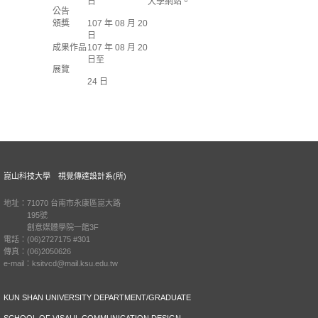
日
大學網站。
公告
頒獎
107 年 08 月 20
日
成果作品
107 年 08 月 20
日至
展覽
24 日
崑山科技大學 視覺傳達設計系(所)
地址：71070 台南市永康區崑大路
195號
創意媒體學院一館3F
電話：(06)2727175 #301
傳真：(06)2050626
e-mail：ksitvcd@mail.ksu.edu.tw
KUN SHAN UNIVERSITY DEPARTMENT/GRADUATE