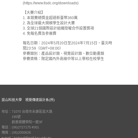
(https://www.tisdc.org/downloads)
【大賽介紹】
1. 本競賽總獎金超過新臺幣360萬
2. 為全球最大規模學生設計大賽
3. 全球21個國際設計組織授權合作設置獎項
4. 免報名費及參展費
報名日期：2024年5月20日至2024年7月15日，臺北時
間23:59（GMT+08:00）
參賽類別：產品設計類、視覺設計類、數位動畫類
參賽資格：限定國內外高級中等以上學校在校學生
崑山科技大學 視覺傳達設計系(所)
地址：71070 台南市永康區崑大路
195號
創意媒體學院一館3F
電話：(06)2727175 #301
傳真：(06)2050626
e-mail：ksitvcd@mail.ksu.edu.tw