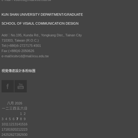
KUN SHAN UNIVERSITY DEPARTMENT/GRADUATE
SCHOOL OF VISAUL COMMUNICATION DESIGN
Add：No.195, Kunda Rd., Yongkang Dist., Tainan City
710303, Taiwan (R.O.C.)
Tel:(+886)6-2727175 #301
Fax:(+886)6-2050626
e-mail:ksitvcd@mail.ksu.edu.tw
視覺傳達設計系粉絲團
八月 2026
一
二
三
四
五
六
日
1
2
3
4
5
6
7
8
9
10
11
12
13
14
15
16
17
18
19
20
21
22
23
24
25
26
27
28
29
30