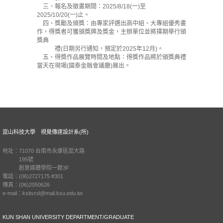
三、報名及徵畫期間：2025/8/18(一)至
2025/10/20(一)止。
四、獎勵及頒獎：由專家評選出高中組、大專組優秀畫
作，得獎者可獲頒獎牌及獎金，主辦單位並將擇期舉行頒
獎典
禮(日期另行通知，預定於2025年12月)。
五、得獎作品展覽時間及地點：得獎作品將於頒獎典禮
當天在現場(國泰金融會議廳)展出。
崑山科技大學 視覺傳達設計系(所)
地址：71070 台南市永康區崑大路
195號
創意媒體學院一館3F
電話：(06)2727175 #301
傳真：(06)2050626
e-mail：ksitvcd@mail.ksu.edu.tw
KUN SHAN UNIVERSITY DEPARTMENT/GRADUATE