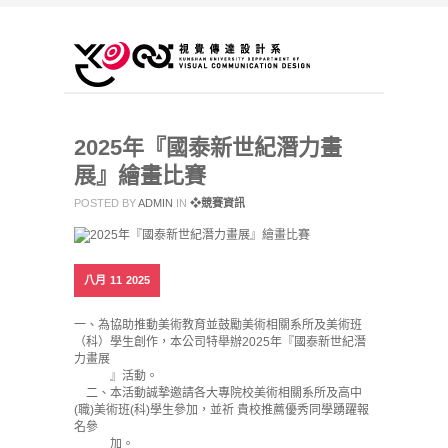
2025年『國泰新世紀潛力畫
展』繪畫比賽
POSTED BY
ADMIN
IN
❖競賽資訊
八月
11
2025
一、為協助推動美術教育並鼓勵美術相關系所及美術班
（科）學生創作，本公司特舉辦2025年『國泰新世紀潛
力畫展
』活動。
二、本活動誠摯邀請各大專院校美術相關系所及高中
(職)美術班(科)學生參加，並祈 貴校推薦優秀同學踴躍報
名參
加。