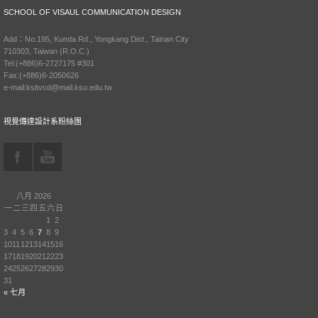
SCHOOL OF VISAUL COMMUNICATION DESIGN
Add：No.195, Kunda Rd., Yongkang Dist., Tainan City
710303, Taiwan (R.O.C.)
Tel:(+886)6-2727175 #301
Fax:(+886)6-2050626
e-mail:ksitvcd@mail.ksu.edu.tw
視覺傳達設計系粉絲團
八月 2026
一
二
三
四
五
六
日
1
2
3
4
5
6
7
8
9
10
11
12
13
14
15
16
17
18
19
20
21
22
23
24
25
26
27
28
29
30
31
« 七月