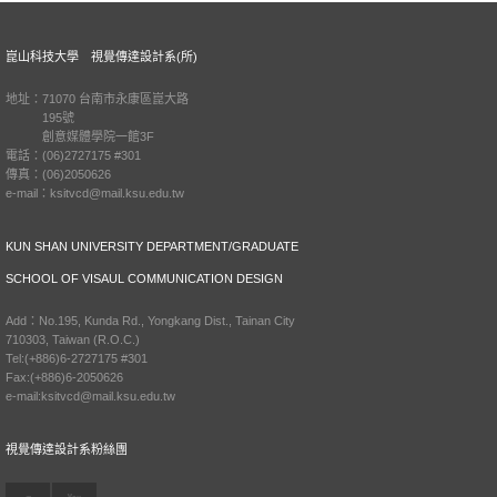
崑山科技大學 視覺傳達設計系(所)
地址：71070 台南市永康區崑大路
195號
創意媒體學院一館3F
電話：(06)2727175 #301
傳真：(06)2050626
e-mail：ksitvcd@mail.ksu.edu.tw
KUN SHAN UNIVERSITY DEPARTMENT/GRADUATE
SCHOOL OF VISAUL COMMUNICATION DESIGN
Add：No.195, Kunda Rd., Yongkang Dist., Tainan City
710303, Taiwan (R.O.C.)
Tel:(+886)6-2727175 #301
Fax:(+886)6-2050626
e-mail:ksitvcd@mail.ksu.edu.tw
視覺傳達設計系粉絲團