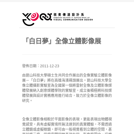
「白日夢」全像立體影像展
發佈日期：2011-12-23
由崑山科技大學碩士生共同合作展出的全像實驗立體影像
展－「白日夢」將在高雄海濱碼頭展出。崑山科技大學全
像立體攝影實驗室為全國第一個將雷射全像及立體影像媒
體發展納入創意媒體學院的實驗室，成立後積極將科技媒
體發展與設計實務應用進行結合，致力於全像立體影像的
研究。
全像立體影像相較於平面影像的表現，更能表現出物體視
覺感受，具有虛擬實境所無法達到的真實體驗，不需透過
立體鏡或虛擬眼鏡，即可由一般視覺看到立體的空間，甚