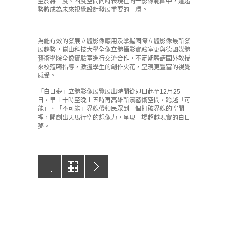
至於將三度、四度空間同時表現在同一影像範圍中，這趨
勢將成為未來視覺設計發展重要的一環。
為能有效的發展立體影像應用及掌握國際立體影像最新發
展趨勢，崑山科技大學全像立體攝影實驗室更與德國媒體
藝術學院全像實驗室進行交流合作，不定期聘請國外教授
來校蒞臨指導，激盪學生的創作火花，呈現更豐富的視覺
感受。
「白日夢」立體影像展覽展出時間從即日起至12月25
日，早上十時至晚上五時再高雄新濱藝術空間，跨越「可
能」、「不可能」界線帶領民眾到一個打破界線的空間
裡，開創出天馬行空的想像力，呈現一場超越現實的白日
夢。