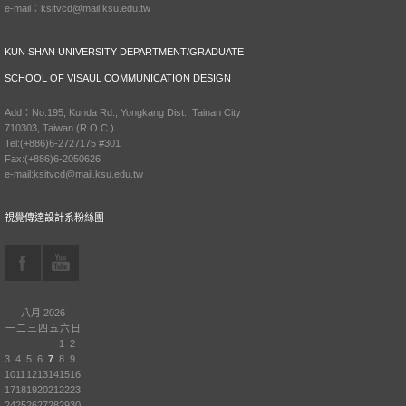
e-mail：ksitvcd@mail.ksu.edu.tw
KUN SHAN UNIVERSITY DEPARTMENT/GRADUATE
SCHOOL OF VISAUL COMMUNICATION DESIGN
Add：No.195, Kunda Rd., Yongkang Dist., Tainan City
710303, Taiwan (R.O.C.)
Tel:(+886)6-2727175 #301
Fax:(+886)6-2050626
e-mail:ksitvcd@mail.ksu.edu.tw
視覺傳達設計系粉絲團
八月 2026
一
二
三
四
五
六
日
1
2
3
4
5
6
7
8
9
10
11
12
13
14
15
16
17
18
19
20
21
22
23
24
25
26
27
28
29
30