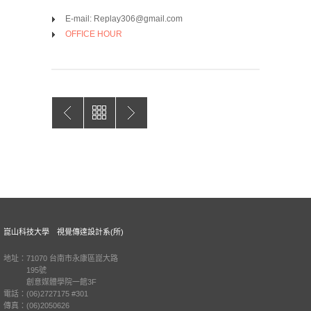
E-mail: Replay306@gmail.com
OFFICE HOUR
崑山科技大學 視覺傳達設計系(所)
地址：71070 台南市永康區崑大路
195號
創意媒體學院一館3F
電話：(06)2727175 #301
傳真：(06)2050626