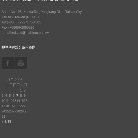
SCHOOL OF VISAUL COMMUNICATION DESIGN
Add：No.195, Kunda Rd., Yongkang Dist., Tainan City
710303, Taiwan (R.O.C.)
Tel:(+886)6-2727175 #301
Fax:(+886)6-2050626
e-mail:ksitvcd@mail.ksu.edu.tw
視覺傳達設計系粉絲團
八月 2026
一
二
三
四
五
六
日
1
2
3
4
5
6
7
8
9
10
11
12
13
14
15
16
17
18
19
20
21
22
23
24
25
26
27
28
29
30
31
« 七月