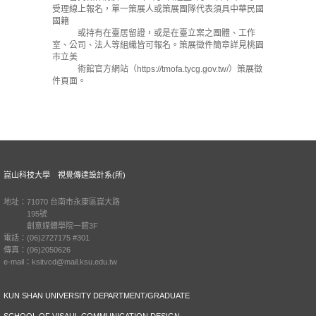
受理線上報名，單一策展人或策展團隊代表須具中華民國
國籍
或持有在臺居留證，或是在臺立案之團體、工作
室、公司、法人等組織皆可報名。策展徵件簡章詳見桃園
市立美
術館官方網站（https://tmofa.tycg.gov.tw/）策展徵
件頁面。
崑山科技大學 視覺傳達設計系(所)
地址：71070 台南市永康區崑大路
195號
創意媒體學院一館3F
電話：(06)2727175 #301
傳真：(06)2050626
e-mail：ksitvcd@mail.ksu.edu.tw
KUN SHAN UNIVERSITY DEPARTMENT/GRADUATE