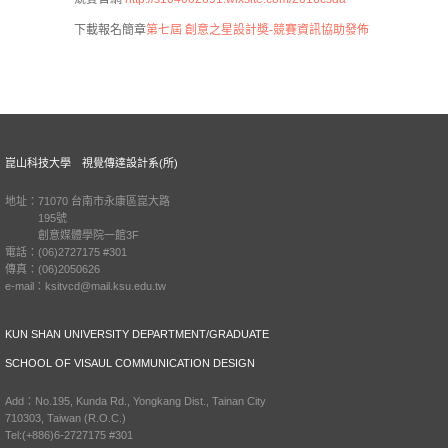
下載報名簡章
第七屆 創意之星設計奬-競賽資訊協助發佈
崑山科技大學 視覺傳達設計系(所)
地址：71070 台南市永康區崑大路
195號
創意媒體學院一館3F
電話：(06)2727175 #301
傳真：(06)2050626
e-mail：ksitvcd@mail.ksu.edu.tw
KUN SHAN UNIVERSITY DEPARTMENT/GRADUATE
SCHOOL OF VISAUL COMMUNICATION DESIGN
Add：No.195, Kunda Rd., Yongkang Dist., Tainan City
710303, Taiwan (R.O.C.)
Tel:(+886)6-2727175 #301