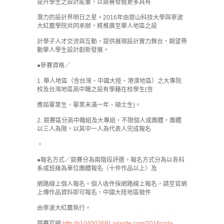
提升學生之設計能量，以競賽發掘更多具有
潛力的設計界明日之星。2016年由崑山科技大學與寧波
大紅鷹學院共同承辦，將推廣至華人地區之設
計學子人才交流與互動，提供展現設計實力舞台，期望帶
動華人學生設計創新發展。
●參賽資格／
1. 華人地區（含台灣、中國大陸、港澳地區）之大專院
校及台灣地區高中職之設有學籍在校學生(含
應屆畢業生、畢業未滿一年、碩士生)。
2. 競賽區分高中職組及大專組，不限個人或團體，團體
以三人為限，以其中一人為代表人完成報名
。
●報名方式／競賽分為兩階段評選。報名方式分為以各科
系或班級為單位團體報名（十件作品以上）及
網路線上個人報名。個人收件採網路線上報名，請至官網
上傳作品資料即可報名，中國大陸地區徵件
由寧波大紅鷹執行。
競賽官網
http://s104002691.wixsite.com/2016csda