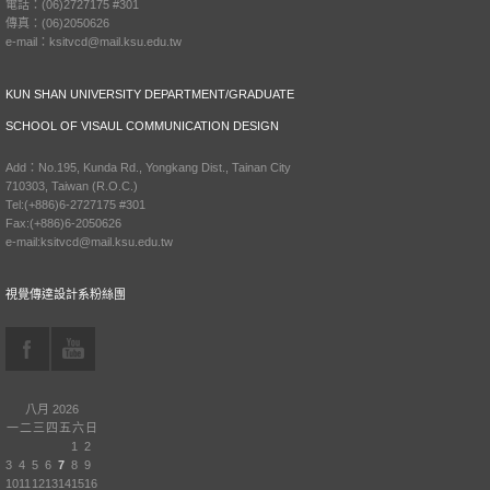
電話：(06)2727175 #301
傳真：(06)2050626
e-mail：ksitvcd@mail.ksu.edu.tw
KUN SHAN UNIVERSITY DEPARTMENT/GRADUATE
SCHOOL OF VISAUL COMMUNICATION DESIGN
Add：No.195, Kunda Rd., Yongkang Dist., Tainan City
710303, Taiwan (R.O.C.)
Tel:(+886)6-2727175 #301
Fax:(+886)6-2050626
e-mail:ksitvcd@mail.ksu.edu.tw
視覺傳達設計系粉絲團
八月 2026
一
二
三
四
五
六
日
1
2
3
4
5
6
7
8
9
10
11
12
13
14
15
16