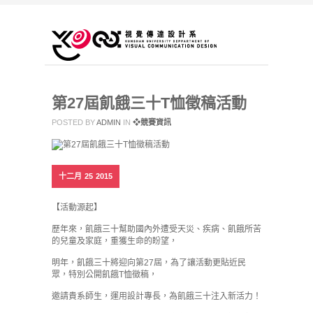
第27屆飢餓三十T恤徵稿活動
POSTED BY
ADMIN
IN
❖競賽資訊
十二月
25
2015
【活動源起】
歷年來，飢餓三十幫助國內外遭受天災、疾病、飢餓所苦
的兒童及家庭，重獲生命的盼望，
明年，飢餓三十將迎向第27屆，為了讓活動更貼近民
眾，特別公開飢餓T恤徵稿，
邀請貴系師生，運用設計專長，為飢餓三十注入新活力！