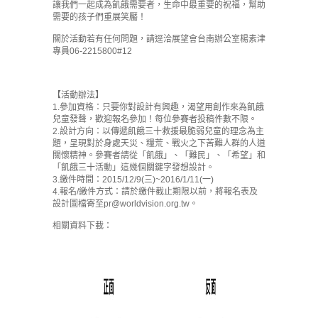
讓我們一起成為飢餓需要者，生命中最重要的祝福，幫助
需要的孩子們重展笑靨！
關於活動若有任何問題，請逕洽展望會台南辦公室楊素津
專員06-2215800#12
【活動辦法】
1.參加資格：只要你對設計有興趣，渴望用創作來為飢餓
兒童發聲，歡迎報名參加！每位參賽者投稿件數不限。
2.設計方向：以傳遞飢餓三十救援最脆弱兒童的理念為主
題，呈現對於身處天災、糧荒、戰火之下苦難人群的人道
關懷精神。參賽者請從「飢餓」、「難民」、「希望」和
「飢餓三十活動」這幾個關鍵字發想設計。
3.繳件時間：2015/12/9(三)~2016/1/11(一)
4.報名/繳件方式：請於繳件截止期限以前，將報名表及
設計圖檔寄至pr@worldvision.org.tw。
相關資料下載：