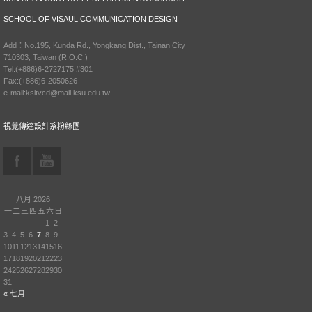
SCHOOL OF VISAUL COMMUNICATION DESIGN
Add：No.195, Kunda Rd., Yongkang Dist., Tainan City
710303, Taiwan (R.O.C.)
Tel:(+886)6-2727175 #301
Fax:(+886)6-2050626
e-mail:ksitvcd@mail.ksu.edu.tw
視覺傳達設計系粉絲團
八月 2026
一
二
三
四
五
六
日
1
2
3
4
5
6
7
8
9
10
11
12
13
14
15
16
17
18
19
20
21
22
23
24
25
26
27
28
29
30
31
« 七月