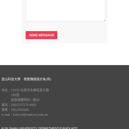
崑山科技大學 視覺傳達設計系(所)
地址：71070 台南市永康區崑大路
195號
創意媒體學院一館3F
電話：(06)2727175 #301
傳真：(06)2050626
e-mail：ksitvcd@mail.ksu.edu.tw
KUN SHAN UNIVERSITY DEPARTMENT/GRADUATE