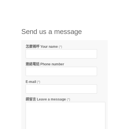
Send us a message
怎麼稱呼 Your name
(*)
連絡電話 Phone number
E-mail
(*)
請留言 Leave a message
(*)