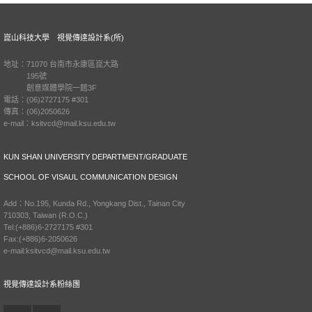
崑山科技大學 視覺傳達設計系(所)
地址：71070 台南市永康區崑大路
195號
創意媒體學院一館3F
電話：(06)2727175 #301
傳真：(06)2050626
e-mail：ksitvcd@mail.ksu.edu.tw
KUN SHAN UNIVERSITY DEPARTMENT/GRADUATE
SCHOOL OF VISAUL COMMUNICATION DESIGN
Add：No.195, Kunda Rd., Yongkang Dist., Tainan City
710303, Taiwan (R.O.C.)
Tel:(+886)6-2727175 #301
Fax:(+886)6-2050626
e-mail:ksitvcd@mail.ksu.edu.tw
視覺傳達設計系粉絲團