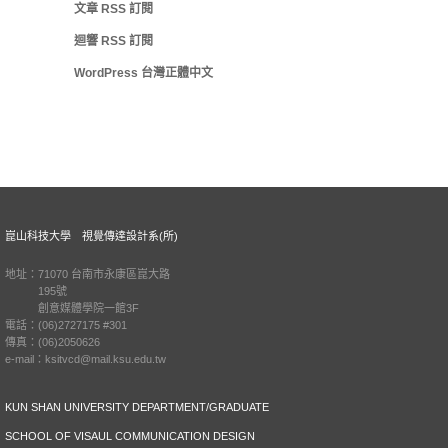
文章
RSS
訂閱
迴響
RSS
訂閱
WordPress 台灣正體中文
崑山科技大學 視覺傳達設計系(所)
地址：71070 台南市永康區崑大路
195號
創意媒體學院一館3F
電話：(06)2727175 #301
傳真：(06)2050626
e-mail：ksitvcd@mail.ksu.edu.tw
KUN SHAN UNIVERSITY DEPARTMENT/GRADUATE
SCHOOL OF VISAUL COMMUNICATION DESIGN