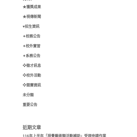
★獲獎成果
★視傳新聞
♥招生資訊
✦校務公告
✦校外實習
✦系務公告
❖徵才訊息
❖校外活動
❖競賽資訊
未分類
重要公告
近期文章
116年上半年「視覺藝術類活動補助」受理申請作業