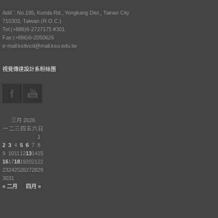
Add：No.195, Kunda Rd., Yongkang Dist., Tainan City
710303, Taiwan (R.O.C.)
Tel:(+886)6-2727175 #301
Fax:(+886)6-2050626
e-mail:ksitvcd@mail.ksu.edu.tw
視覺傳達設計系粉絲團
三月 2026
一
二
三
四
五
六
日
1
2
3
4
5
6
7
8
9
10
11
12
13
14
15
16
17
18
19
20
21
22
23
24
25
26
27
28
29
30
31
« 二月
四月 »